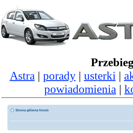
Przebie
Astra
|
porady
|
usterki
|
a
powiadomienia
|
k
Strona główna forum