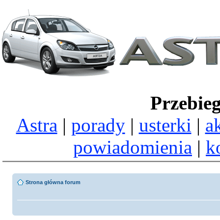
Przebie
Astra
|
porady
|
usterki
|
a
powiadomienia
|
k
Strona główna forum