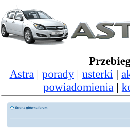
Przebie
Astra
|
porady
|
usterki
|
a
powiadomienia
|
k
Strona główna forum