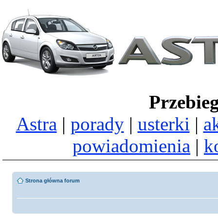
Przebie
Astra
|
porady
|
usterki
|
a
powiadomienia
|
k
Strona główna forum