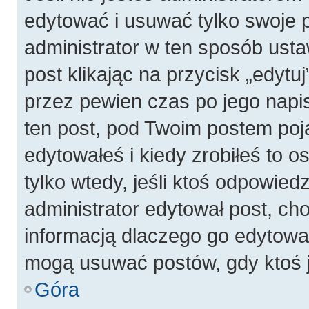
edytować i usuwać tylko swoje pos
administrator w ten sposób ust
post klikając na przycisk „edyt
przez pewien czas po jego napis
ten post, pod Twoim postem pojaw
edytowałeś i kiedy zrobiłeś to os
tylko wtedy, jeśli ktoś odpowiedzi
administrator edytował post, ch
informacją dlaczego go edytowal
mogą usuwać postów, gdy ktoś j
Góra