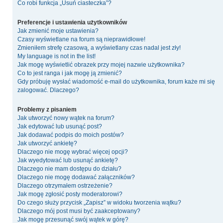
Co robi funkcja „Usuń ciasteczka”?
Preferencje i ustawienia użytkowników
Jak zmienić moje ustawienia?
Czasy wyświetlane na forum są nieprawidłowe!
Zmieniłem strefę czasową, a wyświetlany czas nadal jest zły!
My language is not in the list!
Jak mogę wyświetlić obrazek przy mojej nazwie użytkownika?
Co to jest ranga i jak mogę ją zmienić?
Gdy próbuję wysłać wiadomość e-mail do użytkownika, forum każe mi się
zalogować. Dlaczego?
Problemy z pisaniem
Jak utworzyć nowy wątek na forum?
Jak edytować lub usunąć post?
Jak dodawać podpis do moich postów?
Jak utworzyć ankietę?
Dlaczego nie mogę wybrać więcej opcji?
Jak wyedytować lub usunąć ankietę?
Dlaczego nie mam dostępu do działu?
Dlaczego nie mogę dodawać załączników?
Dlaczego otrzymałem ostrzeżenie?
Jak mogę zgłosić posty moderatorowi?
Do czego służy przycisk „Zapisz” w widoku tworzenia wątku?
Dlaczego mój post musi być zaakceptowany?
Jak mogę przesunąć swój wątek w górę?