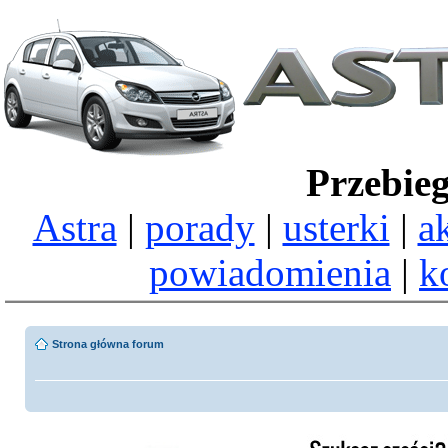
Przebie
Astra
|
porady
|
usterki
|
a
powiadomienia
|
k
Strona główna forum