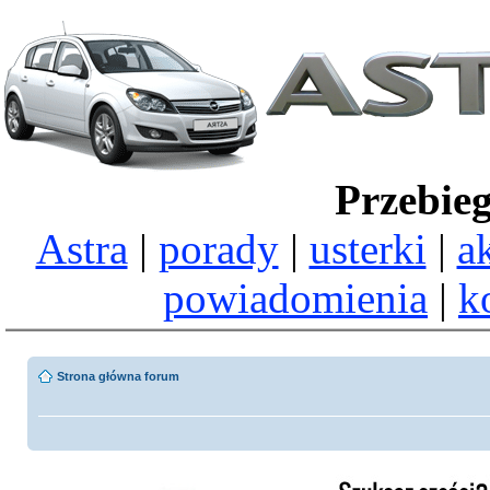
Przebie
Astra
|
porady
|
usterki
|
a
powiadomienia
|
k
Strona główna forum