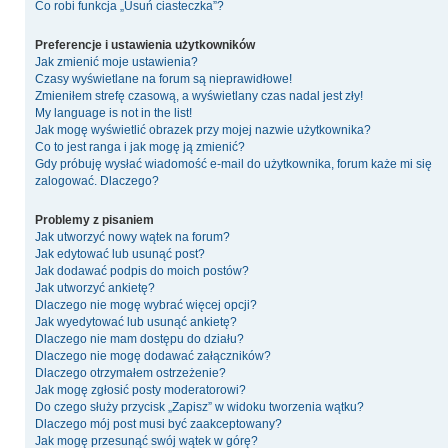
Co robi funkcja „Usuń ciasteczka”?
Preferencje i ustawienia użytkowników
Jak zmienić moje ustawienia?
Czasy wyświetlane na forum są nieprawidłowe!
Zmieniłem strefę czasową, a wyświetlany czas nadal jest zły!
My language is not in the list!
Jak mogę wyświetlić obrazek przy mojej nazwie użytkownika?
Co to jest ranga i jak mogę ją zmienić?
Gdy próbuję wysłać wiadomość e-mail do użytkownika, forum każe mi się
zalogować. Dlaczego?
Problemy z pisaniem
Jak utworzyć nowy wątek na forum?
Jak edytować lub usunąć post?
Jak dodawać podpis do moich postów?
Jak utworzyć ankietę?
Dlaczego nie mogę wybrać więcej opcji?
Jak wyedytować lub usunąć ankietę?
Dlaczego nie mam dostępu do działu?
Dlaczego nie mogę dodawać załączników?
Dlaczego otrzymałem ostrzeżenie?
Jak mogę zgłosić posty moderatorowi?
Do czego służy przycisk „Zapisz” w widoku tworzenia wątku?
Dlaczego mój post musi być zaakceptowany?
Jak mogę przesunąć swój wątek w górę?