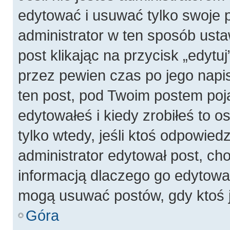
edytować i usuwać tylko swoje pos
administrator w ten sposób ust
post klikając na przycisk „edyt
przez pewien czas po jego napis
ten post, pod Twoim postem pojaw
edytowałeś i kiedy zrobiłeś to os
tylko wtedy, jeśli ktoś odpowiedzi
administrator edytował post, ch
informacją dlaczego go edytowal
mogą usuwać postów, gdy ktoś j
Góra