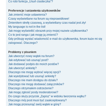
Co robi funkcja „Usuń ciasteczka”?
Preferencje i ustawienia użytkowników
Jak zmienić moje ustawienia?
Czasy wyświetlane na forum są nieprawidłowe!
Zmieniłem strefę czasową, a wyświetlany czas nadal jest zły!
My language is not in the list!
Jak mogę wyświetlić obrazek przy mojej nazwie użytkownika?
Co to jest ranga i jak mogę ją zmienić?
Gdy próbuję wysłać wiadomość e-mail do użytkownika, forum każe mi się
zalogować. Dlaczego?
Problemy z pisaniem
Jak utworzyć nowy wątek na forum?
Jak edytować lub usunąć post?
Jak dodawać podpis do moich postów?
Jak utworzyć ankietę?
Dlaczego nie mogę wybrać więcej opcji?
Jak wyedytować lub usunąć ankietę?
Dlaczego nie mam dostępu do działu?
Dlaczego nie mogę dodawać załączników?
Dlaczego otrzymałem ostrzeżenie?
Jak mogę zgłosić posty moderatorowi?
Do czego służy przycisk „Zapisz” w widoku tworzenia wątku?
Dlaczego mój post musi być zaakceptowany?
Jak mogę przesunąć swój wątek w górę?