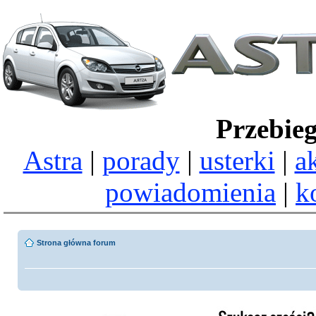
Przebie
Astra
|
porady
|
usterki
|
a
powiadomienia
|
k
Strona główna forum