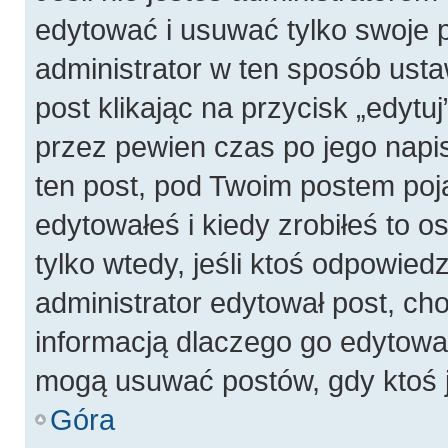
edytować i usuwać tylko swoje pos
administrator w ten sposób ust
post klikając na przycisk „edyt
przez pewien czas po jego napis
ten post, pod Twoim postem pojaw
edytowałeś i kiedy zrobiłeś to os
tylko wtedy, jeśli ktoś odpowiedzi
administrator edytował post, ch
informacją dlaczego go edytowal
mogą usuwać postów, gdy ktoś j
Góra