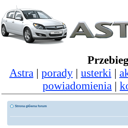
Przebie
Astra
|
porady
|
usterki
|
a
powiadomienia
|
k
Strona główna forum