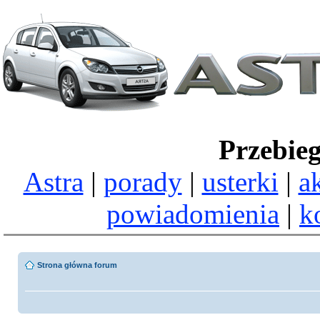
Przebie
Astra
|
porady
|
usterki
|
a
powiadomienia
|
k
Strona główna forum