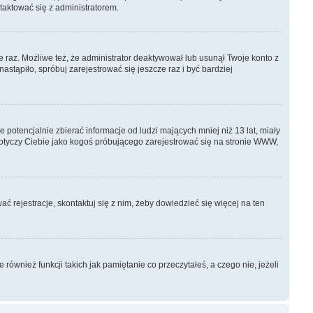
ntaktować się z administratorem.
e raz. Możliwe też, że administrator deaktywował lub usunął Twoje konto z
stąpiło, spróbuj zarejestrować się jeszcze raz i być bardziej
otencjalnie zbierać informacje od ludzi mających mniej niż 13 lat, miały
dotyczy Ciebie jako kogoś próbującego zarejestrować się na stronie WWW,
ć rejestracje, skontaktuj się z nim, żeby dowiedzieć się więcej na ten
ównież funkcji takich jak pamiętanie co przeczytałeś, a czego nie, jeżeli