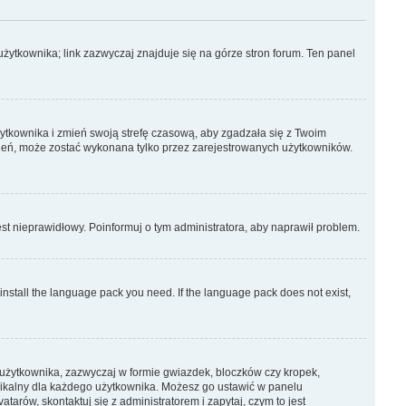
żytkownika; link zazwyczaj znajduje się na górze stron forum. Ten panel
użytkownika i zmień swoją strefę czasową, aby zgadzała się z Twoim
ień, może zostać wykonana tylko przez zarejestrowanych użytkowników.
est nieprawidłowy. Poinformuj o tym administratora, aby naprawił problem.
 install the language pack you need. If the language pack does not exist,
 użytkownika, zazwyczaj w formie gwiazdek, bloczków czy kropek,
 unikalny dla każdego użytkownika. Możesz go ustawić w panelu
arów, skontaktuj się z administratorem i zapytaj, czym to jest