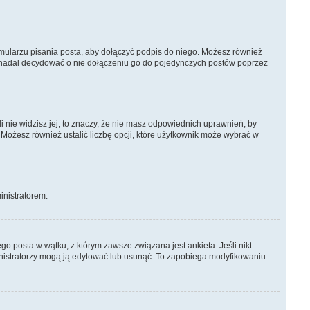
mularzu pisania posta, aby dołączyć podpis do niego. Możesz również
 nadal decydować o nie dołączeniu go do pojedynczych postów poprzez
li nie widzisz jej, to znaczy, że nie masz odpowiednich uprawnień, by
 Możesz również ustalić liczbę opcji, które użytkownik może wybrać w
ministratorem.
o posta w wątku, z którym zawsze związana jest ankieta. Jeśli nikt
ministratorzy mogą ją edytować lub usunąć. To zapobiega modyfikowaniu