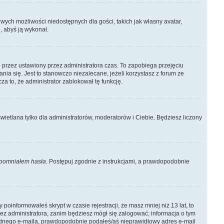
owych możliwości niedostępnych dla gości, takich jak własny avatar,
, abyś ją wykonał.
 przez ustawiony przez administratora czas. To zapobiega przejęciu
a się. Jest to stanowczo niezalecane, jeżeli korzystasz z forum ze
za to, że administrator zablokował tę funkcję.
wietlana tylko dla administratorów, moderatorów i Ciebie. Będziesz liczony
pomniałem hasła
. Postępuj zgodnie z instrukcjami, a prawdopodobnie
poinformowałeś skrypt w czasie rejestracji, że masz mniej niż 13 lat, to
ez administratora, zanim będziesz mógł się zalogować; informacja o tym
ś żadnego e-maila, prawdopodobnie podałeś/aś nieprawidłowy adres e-mail