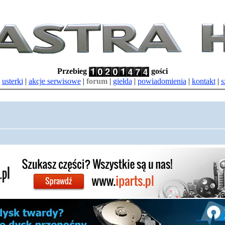
Przebieg
gości
|
usterki
|
akcje serwisowe
|
forum
|
giełda
|
powiadomienia
|
kontakt
|
s