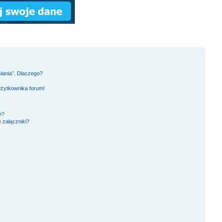
!
słania”. Dlaczego?
użytkownika forum!
m?
 załączniki?