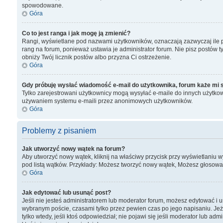
spowodowane.
Góra
Co to jest ranga i jak mogę ją zmienić?
Rangi, wyświetlane pod nazwami użytkowników, oznaczają zazwyczaj ile pos
rang na forum, ponieważ ustawia je administrator forum. Nie pisz postów tyl
obniży Twój licznik postów albo przyzna Ci ostrzeżenie.
Góra
Gdy próbuję wysłać wiadomość e-mail do użytkownika, forum każe mi 
Tylko zarejestrowani użytkownicy mogą wysyłać e-maile do innych użytkown
używaniem systemu e-maili przez anonimowych użytkowników.
Góra
Problemy z pisaniem
Jak utworzyć nowy wątek na forum?
Aby utworzyć nowy wątek, kliknij na właściwy przycisk przy wyświetlaniu 
pod listą wątków. Przykłady: Możesz tworzyć nowy wątek, Możesz głosować
Góra
Jak edytować lub usunąć post?
Jeśli nie jesteś administratorem lub moderator forum, możesz edytować i us
wybranym poście, czasami tylko przez pewien czas po jego napisaniu. Jeżeli 
tylko wtedy, jeśli ktoś odpowiedział; nie pojawi się jeśli moderator lub 