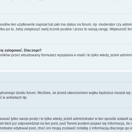
tów ten użytkownik napisał lub jaki ma status na forum, np. moderator czy admini
ko po to, żeby zwiększyć swój licznik postów i przez to swoją rangę. Większość foró
się zalogować. Dlaczego?
ików przez wbudowany formularz wysyłania e-maili i to tylko wtedy, jeżeli adminis
wybranego działu forum. Możliwe, że przed utworzeniem wątku będziesz musiał się
 w ankietach itp.
uwać tylko swoje posty i to tylko wtedy, jeżeli administrator w ten sposób ustawił 
ktoś już odpowiedział na ten post, pod Twoim postem pojawi się informacja, ile razy
administrator edytował post, choć oni mogą zostawić notatkę z informacją dlaczego 