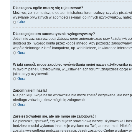
Dlaczego w ogóle muszę się rejestrować?
Możliwe, że nie musisz, to od administratora forum zależy, czy aby pisać 
wysyłanie prywatnych wiadomości i e-maili do innych użytkowników, należen
Góra
Dlaczego jestem automatycznie wylogowywany?
Jeżeli nie zaznaczysz opcji
Zaloguj mnie automatycznie przy każdej wizyc
dostępu do Twojego konta przez kogoś innego. Aby pozostać zalogowanym, 
współdzielonego z kimś komputera, np. w bibliotece, kawiarence internetowej
Góra
W jaki sposób mogę zapobiec wyświetlaniu mojej nazwy użytkownika n
W swoim panelu użytkownika, w „Ustawieniach forum”, znajdziesz opcję
N
jako ukryty użytkownik.
Góra
Zapomniałem hasła!
Nie panikuj! Twoje hasło wprawdzie nie może zostać odzyskane, ale bez pr
niedługo znów będziesz mógł się zalogować.
Góra
Zarejestrowałem się, ale nie mogę się zalogować!
Po pierwsze, sprawdź, czy wpisujesz prawidłową nazwę użytkownika i hasło. 
będziesz musiał wykonać instrukcje wysłane na Twój adres e-mail. Niektór
została wyświetlona podczas rejestracji. Jeżeli został do Ciebie wysłany