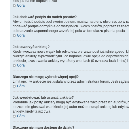
ktoś już na nie odpowiedział.
Góra
Jak dodawać podpis do moich postów?
Aby umieścić podpis pod swoim postem, musisz najpierw utworzyć go w pa
dodawać podpis domyślnie do wszystkich Twoich postów, poprzez zaznacz
odznaczanie wspomnianego wcześniej pola w formularzu pisania posta.
Góra
Jak utworzyć ankietę?
Kiedy tworzysz nowy wątek lub edytujesz pierwszy post już istniejącego, kl
tworzyć ankiety. Wprowadź tytuł i co najmniej dwie opcje do odpowiednich 
ankiecie, czas trwania ankiety wyrażony w dniach (0 oznacza brak limitu)
Góra
Dlaczego nie mogę wybrać więcej opcji?
Limit opcji w ankiecie jest ustalany przez administratora forum. Jeśli sądzi
Góra
Jak wyedytować lub usunąć ankietę?
Podobnie jak posty, ankiety mogą być edytowane tylko przez ich autorów, m
jeszcze nie głosował w ankiecie, jej autor może usunąć ankietę lub edyto
ankiety, kiedy ta już trwa.
Góra
Dlaczego nie mam dostępu do działu?