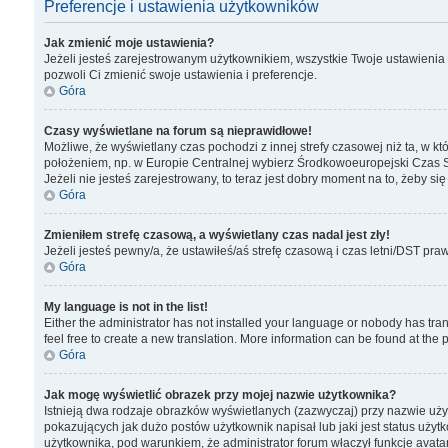
Preferencje i ustawienia użytkowników
Jak zmienić moje ustawienia?
Jeżeli jesteś zarejestrowanym użytkownikiem, wszystkie Twoje ustawienia 
pozwoli Ci zmienić swoje ustawienia i preferencje.
Góra
Czasy wyświetlane na forum są nieprawidłowe!
Możliwe, że wyświetlany czas pochodzi z innej strefy czasowej niż ta, w k
położeniem, np. w Europie Centralnej wybierz Środkowoeuropejski Czas S
Jeżeli nie jesteś zarejestrowany, to teraz jest dobry moment na to, żeby się
Góra
Zmieniłem strefę czasową, a wyświetlany czas nadal jest zły!
Jeżeli jesteś pewny/a, że ustawiłeś/aś strefę czasową i czas letni/DST pra
Góra
My language is not in the list!
Either the administrator has not installed your language or nobody has tran
feel free to create a new translation. More information can be found at the
Góra
Jak mogę wyświetlić obrazek przy mojej nazwie użytkownika?
Istnieją dwa rodzaje obrazków wyświetlanych (zazwyczaj) przy nazwie uży
pokazujących jak dużo postów użytkownik napisał lub jaki jest status użyt
użytkownika, pod warunkiem, że administrator forum właczył funkcje avatar