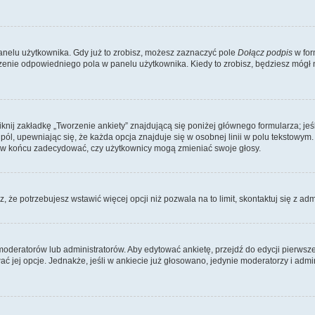
nelu użytkownika. Gdy już to zrobisz, możesz zaznaczyć pole
Dołącz podpis
w for
enie odpowiedniego pola w panelu użytkownika. Kiedy to zrobisz, będziesz mógł
iknij zakładkę „Tworzenie ankiety” znajdującą się poniżej głównego formularza; jeś
pól, upewniając się, że każda opcja znajduje się w osobnej linii w polu tekstowym.
 i w końcu zadecydować, czy użytkownicy mogą zmieniać swoje głosy.
sz, że potrzebujesz wstawić więcej opcji niż pozwala na to limit, skontaktuj się z ad
oderatorów lub administratorów. Aby edytować ankietę, przejdź do edycji pierwszeg
wać jej opcje. Jednakże, jeśli w ankiecie już głosowano, jedynie moderatorzy i ad