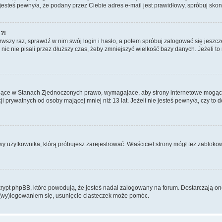
i jesteś pewny/a, że podany przez Ciebie adres e-mail jest prawidłowy, spróbuj sko
!?!
rwszy raz, sprawdź w nim swój login i hasło, a potem spróbuj zalogować się jeszcz
 nie pisali przez dłuższy czas, żeby zmniejszyć wielkość bazy danych. Jeżeli to na
ujące w Stanach Zjednoczonych prawo, wymagajace, aby strony internetowe mogące p
prywatnych od osoby mającej mniej niż 13 lat. Jeżeli nie jesteś pewny/a, czy to 
wy użytkownika, którą próbujesz zarejestrować. Właściciel strony mógł też zablokowa
pt phpBB, które powodują, że jesteś nadal zalogowany na forum. Dostarczają one r
 (wy)logowaniem się, usunięcie ciasteczek może pomóc.