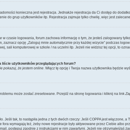
wiadomości konieczna jest rejestracja. Jednakże rejestracja da Ci dostęp do dodatk
ie do grup użytkowników itp. Rejestracja zajmuje tylko chwilę, więc jest zalecane
ie
w czasie logowania, forum zachowa informację o tym, że jesteś zalogowany tylko
zaznacz opcję „Zaloguj mnie automatycznie przy każdej wizycie” podczas logowani
, sali komputerowej w szkole / na uczelni itp. Jeżeli nie widzisz tej opcji, to oznac
a liście użytkowników przeglądających forum?
ie pokazuj, że jestem online
. Włącz tę opcję i Twoja nazwa użytkownika będzie wyś
oblemu może zostać zresetowane. Przejdź na stronę logowania i kliknij na link
Za
Jeśli tak, to nastąpiła jedna z tych dwóch rzeczy: Jeśli COPPA jest włączone, a Ty 
e fora wymagają też, żeby nowe rejestracje były aktywowane przez Ciebie albo prz
 e-mail, postępuj zgodnie z instrukcjami w nim zawartymi. Jeżeli nie otrzymałeś/a