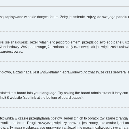
są zapisywane w bazie danych forum. Żeby je zmienić, zajrzyj do swojego panelu u
tórej się znajdujesz. Jeżeli właśnie to jest problemem, przejdź do swojego panelu 
tandardowy. Weź pod uwagę, że zmiana strefy czasowej, tak jak większości ustaw
 zarejestrować.
widłowo, a czas nadal jest wyświetlany nieprawidłowo, to znaczy, że czas serwera j
slated this board into your language. Try asking the board administrator if they can
 phpBB website (see link at the bottom of board pages).
tkownika w czasie przeglądania postów. Jeden z nich to obrazki związane z rangą
kownika na forum. Drugi, zazwyczaj większy obrazek, jest znany jako avatar i jest
ów, a Ty masz wystarczające uprawnienia. Jeżeli nie masz możliwości używania avat