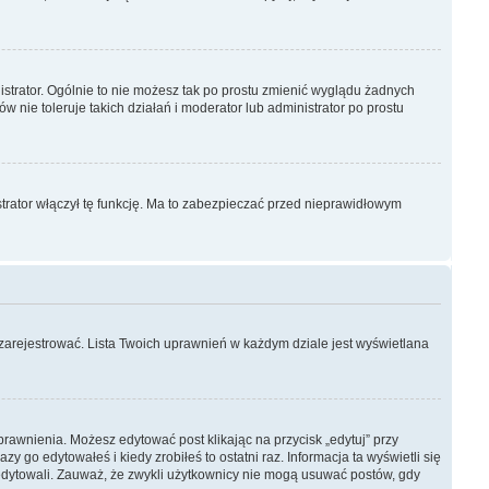
strator. Ogólnie to nie możesz tak po prostu zmienić wyglądu żadnych
w nie toleruje takich działań i moderator lub administrator po prostu
trator włączył tę funkcję. Ma to zabezpieczać przed nieprawidłowym
 zarejestrować. Lista Twoich uprawnień w każdym dziale jest wyświetlana
uprawnienia. Możesz edytować post klikając na przycisk „edytuj” przy
 go edytowałeś i kiedy zrobiłeś to ostatni raz. Informacja ta wyświetli się
go edytowali. Zauważ, że zwykli użytkownicy nie mogą usuwać postów, gdy