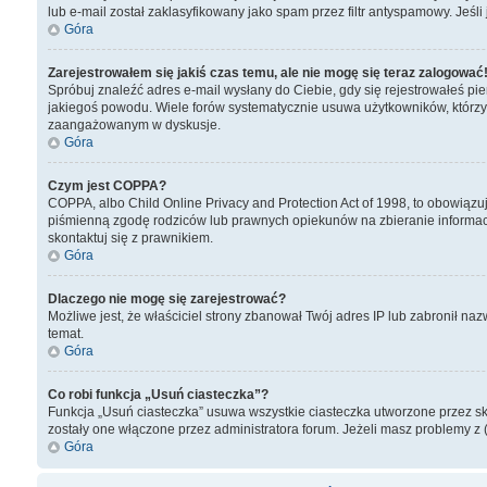
lub e-mail został zaklasyfikowany jako spam przez filtr antyspamowy. Jeśl
Góra
Zarejestrowałem się jakiś czas temu, ale nie mogę się teraz zalogować
Spróbuj znaleźć adres e-mail wysłany do Ciebie, gdy się rejestrowałeś pie
jakiegoś powodu. Wiele forów systematycznie usuwa użytkowników, którzy nic
zaangażowanym w dyskusje.
Góra
Czym jest COPPA?
COPPA, albo Child Online Privacy and Protection Act of 1998, to obowiąz
piśmienną zgodę rodziców lub prawnych opiekunów na zbieranie informacji 
skontaktuj się z prawnikiem.
Góra
Dlaczego nie mogę się zarejestrować?
Możliwe jest, że właściciel strony zbanował Twój adres IP lub zabronił naz
temat.
Góra
Co robi funkcja „Usuń ciasteczka”?
Funkcja „Usuń ciasteczka” usuwa wszystkie ciasteczka utworzone przez skry
zostały one włączone przez administratora forum. Jeżeli masz problemy z
Góra