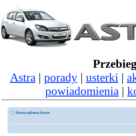
Przebie
Astra
|
porady
|
usterki
|
a
powiadomienia
|
k
Strona główna forum