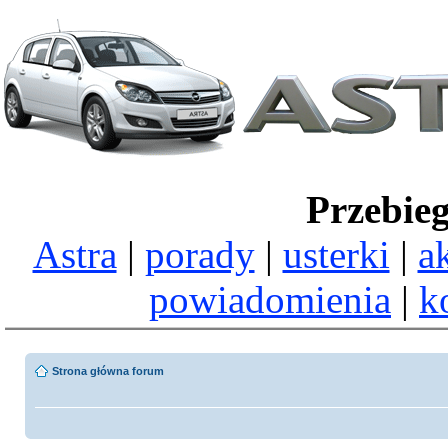
Przebie
Astra
|
porady
|
usterki
|
a
powiadomienia
|
k
Strona główna forum