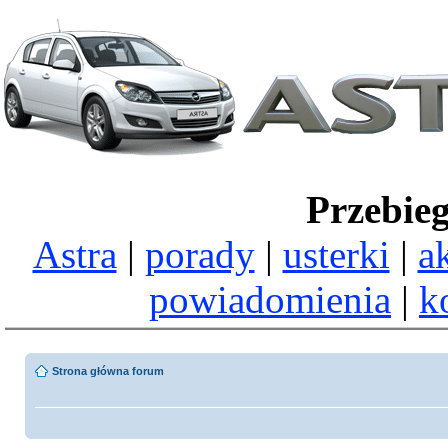
Przebie
Astra
|
porady
|
usterki
|
a
powiadomienia
|
k
Strona główna forum