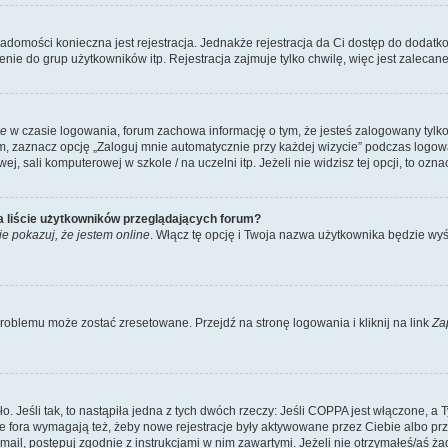
wiadomości konieczna jest rejestracja. Jednakże rejestracja da Ci dostęp do dodatk
ie do grup użytkowników itp. Rejestracja zajmuje tylko chwilę, więc jest zalecane
ie
w czasie logowania, forum zachowa informację o tym, że jesteś zalogowany tylko
zaznacz opcję „Zaloguj mnie automatycznie przy każdej wizycie” podczas logowani
, sali komputerowej w szkole / na uczelni itp. Jeżeli nie widzisz tej opcji, to oznac
a liście użytkowników przeglądających forum?
ie pokazuj, że jestem online
. Włącz tę opcję i Twoja nazwa użytkownika będzie wyś
oblemu może zostać zresetowane. Przejdź na stronę logowania i kliknij na link
Za
Jeśli tak, to nastąpiła jedna z tych dwóch rzeczy: Jeśli COPPA jest włączone, a Ty 
e fora wymagają też, żeby nowe rejestracje były aktywowane przez Ciebie albo prz
 e-mail, postępuj zgodnie z instrukcjami w nim zawartymi. Jeżeli nie otrzymałeś/a