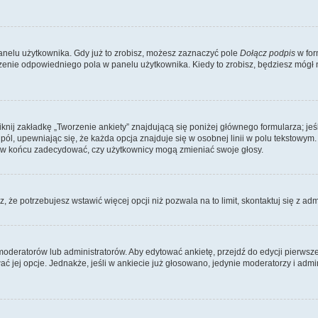
nelu użytkownika. Gdy już to zrobisz, możesz zaznaczyć pole
Dołącz podpis
w for
enie odpowiedniego pola w panelu użytkownika. Kiedy to zrobisz, będziesz mógł
iknij zakładkę „Tworzenie ankiety” znajdującą się poniżej głównego formularza; jeś
pól, upewniając się, że każda opcja znajduje się w osobnej linii w polu tekstowym.
 i w końcu zadecydować, czy użytkownicy mogą zmieniać swoje głosy.
sz, że potrzebujesz wstawić więcej opcji niż pozwala na to limit, skontaktuj się z ad
oderatorów lub administratorów. Aby edytować ankietę, przejdź do edycji pierwszeg
wać jej opcje. Jednakże, jeśli w ankiecie już głosowano, jedynie moderatorzy i ad