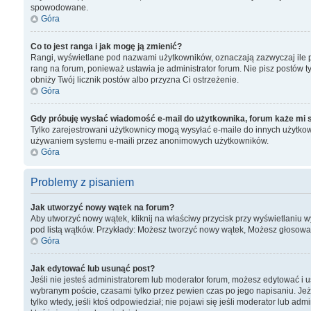
spowodowane.
Góra
Co to jest ranga i jak mogę ją zmienić?
Rangi, wyświetlane pod nazwami użytkowników, oznaczają zazwyczaj ile pos
rang na forum, ponieważ ustawia je administrator forum. Nie pisz postów tyl
obniży Twój licznik postów albo przyzna Ci ostrzeżenie.
Góra
Gdy próbuję wysłać wiadomość e-mail do użytkownika, forum każe mi 
Tylko zarejestrowani użytkownicy mogą wysyłać e-maile do innych użytkown
używaniem systemu e-maili przez anonimowych użytkowników.
Góra
Problemy z pisaniem
Jak utworzyć nowy wątek na forum?
Aby utworzyć nowy wątek, kliknij na właściwy przycisk przy wyświetlaniu 
pod listą wątków. Przykłady: Możesz tworzyć nowy wątek, Możesz głosować
Góra
Jak edytować lub usunąć post?
Jeśli nie jesteś administratorem lub moderator forum, możesz edytować i us
wybranym poście, czasami tylko przez pewien czas po jego napisaniu. Jeżeli 
tylko wtedy, jeśli ktoś odpowiedział; nie pojawi się jeśli moderator lub 