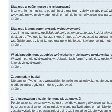
Dlaczego w ogóle muszę się rejestrować?
Możliwe, że nie musisz, to od administratora forum zależy, czy aby pisać 
wysyłanie prywatnych wiadomości i e-maili do innych użytkowników, należen
Góra
Dlaczego jestem automatycznie wylogowywany?
Jeżeli nie zaznaczysz opcji
Zaloguj mnie automatycznie przy każdej wizyc
dostępu do Twojego konta przez kogoś innego. Aby pozostać zalogowanym, 
współdzielonego z kimś komputera, np. w bibliotece, kawiarence internetowej
Góra
W jaki sposób mogę zapobiec wyświetlaniu mojej nazwy użytkownika n
W swoim panelu użytkownika, w „Ustawieniach forum”, znajdziesz opcję
N
jako ukryty użytkownik.
Góra
Zapomniałem hasła!
Nie panikuj! Twoje hasło wprawdzie nie może zostać odzyskane, ale bez pr
niedługo znów będziesz mógł się zalogować.
Góra
Zarejestrowałem się, ale nie mogę się zalogować!
Po pierwsze, sprawdź, czy wpisujesz prawidłową nazwę użytkownika i hasło. 
będziesz musiał wykonać instrukcje wysłane na Twój adres e-mail. Niektór
została wyświetlona podczas rejestracji. Jeżeli został do Ciebie wysłany