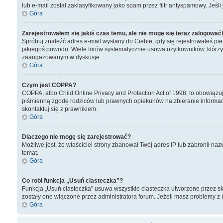
lub e-mail został zaklasyfikowany jako spam przez filtr antyspamowy. Jeśl
Góra
Zarejestrowałem się jakiś czas temu, ale nie mogę się teraz zalogować
Spróbuj znaleźć adres e-mail wysłany do Ciebie, gdy się rejestrowałeś pie
jakiegoś powodu. Wiele forów systematycznie usuwa użytkowników, którzy nic
zaangażowanym w dyskusje.
Góra
Czym jest COPPA?
COPPA, albo Child Online Privacy and Protection Act of 1998, to obowiąz
piśmienną zgodę rodziców lub prawnych opiekunów na zbieranie informacji 
skontaktuj się z prawnikiem.
Góra
Dlaczego nie mogę się zarejestrować?
Możliwe jest, że właściciel strony zbanował Twój adres IP lub zabronił naz
temat.
Góra
Co robi funkcja „Usuń ciasteczka”?
Funkcja „Usuń ciasteczka” usuwa wszystkie ciasteczka utworzone przez skry
zostały one włączone przez administratora forum. Jeżeli masz problemy z
Góra