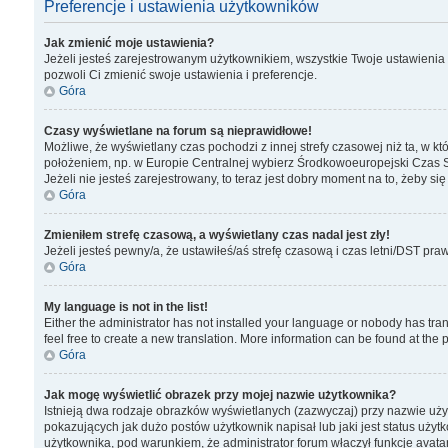
Preferencje i ustawienia użytkowników
Jak zmienić moje ustawienia?
Jeżeli jesteś zarejestrowanym użytkownikiem, wszystkie Twoje ustawienia 
pozwoli Ci zmienić swoje ustawienia i preferencje.
Góra
Czasy wyświetlane na forum są nieprawidłowe!
Możliwe, że wyświetlany czas pochodzi z innej strefy czasowej niż ta, w k
położeniem, np. w Europie Centralnej wybierz Środkowoeuropejski Czas S
Jeżeli nie jesteś zarejestrowany, to teraz jest dobry moment na to, żeby się
Góra
Zmieniłem strefę czasową, a wyświetlany czas nadal jest zły!
Jeżeli jesteś pewny/a, że ustawiłeś/aś strefę czasową i czas letni/DST pra
Góra
My language is not in the list!
Either the administrator has not installed your language or nobody has tran
feel free to create a new translation. More information can be found at the
Góra
Jak mogę wyświetlić obrazek przy mojej nazwie użytkownika?
Istnieją dwa rodzaje obrazków wyświetlanych (zazwyczaj) przy nazwie uży
pokazujących jak dużo postów użytkownik napisał lub jaki jest status użyt
użytkownika, pod warunkiem, że administrator forum właczył funkcje avatar