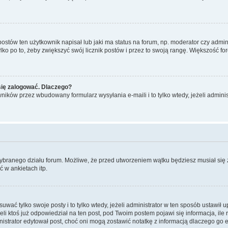
tów ten użytkownik napisał lub jaki ma status na forum, np. moderator czy admini
ko po to, żeby zwiększyć swój licznik postów i przez to swoją rangę. Większość foró
się zalogować. Dlaczego?
ików przez wbudowany formularz wysyłania e-maili i to tylko wtedy, jeżeli adminis
wybranego działu forum. Możliwe, że przed utworzeniem wątku będziesz musiał się
 w ankietach itp.
uwać tylko swoje posty i to tylko wtedy, jeżeli administrator w ten sposób ustawił 
ktoś już odpowiedział na ten post, pod Twoim postem pojawi się informacja, ile razy
administrator edytował post, choć oni mogą zostawić notatkę z informacją dlaczego 