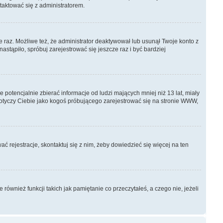
ntaktować się z administratorem.
e raz. Możliwe też, że administrator deaktywował lub usunął Twoje konto z
stąpiło, spróbuj zarejestrować się jeszcze raz i być bardziej
otencjalnie zbierać informacje od ludzi mających mniej niż 13 lat, miały
dotyczy Ciebie jako kogoś próbującego zarejestrować się na stronie WWW,
ć rejestracje, skontaktuj się z nim, żeby dowiedzieć się więcej na ten
ównież funkcji takich jak pamiętanie co przeczytałeś, a czego nie, jeżeli