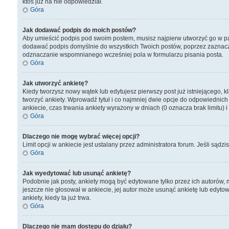
ktoś już na nie odpowiedział.
Góra
Jak dodawać podpis do moich postów?
Aby umieścić podpis pod swoim postem, musisz najpierw utworzyć go w pa
dodawać podpis domyślnie do wszystkich Twoich postów, poprzez zaznacz
odznaczanie wspomnianego wcześniej pola w formularzu pisania posta.
Góra
Jak utworzyć ankietę?
Kiedy tworzysz nowy wątek lub edytujesz pierwszy post już istniejącego, kl
tworzyć ankiety. Wprowadź tytuł i co najmniej dwie opcje do odpowiednich 
ankiecie, czas trwania ankiety wyrażony w dniach (0 oznacza brak limitu)
Góra
Dlaczego nie mogę wybrać więcej opcji?
Limit opcji w ankiecie jest ustalany przez administratora forum. Jeśli sądzi
Góra
Jak wyedytować lub usunąć ankietę?
Podobnie jak posty, ankiety mogą być edytowane tylko przez ich autorów, m
jeszcze nie głosował w ankiecie, jej autor może usunąć ankietę lub edyto
ankiety, kiedy ta już trwa.
Góra
Dlaczego nie mam dostępu do działu?