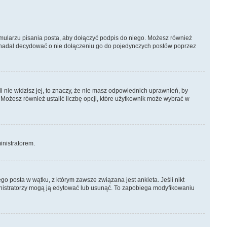
mularzu pisania posta, aby dołączyć podpis do niego. Możesz również
 nadal decydować o nie dołączeniu go do pojedynczych postów poprzez
li nie widzisz jej, to znaczy, że nie masz odpowiednich uprawnień, by
 Możesz również ustalić liczbę opcji, które użytkownik może wybrać w
ministratorem.
o posta w wątku, z którym zawsze związana jest ankieta. Jeśli nikt
ministratorzy mogą ją edytować lub usunąć. To zapobiega modyfikowaniu