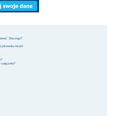
!
słania”. Dlaczego?
użytkownika forum!
m?
 załączniki?