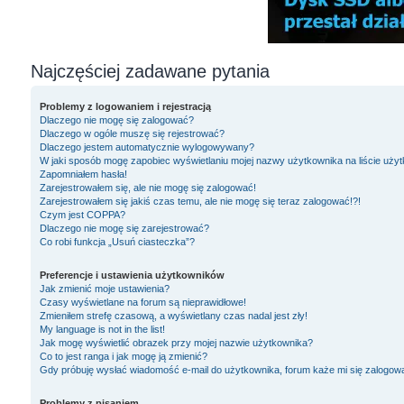
Najczęściej zadawane pytania
Problemy z logowaniem i rejestracją
Dlaczego nie mogę się zalogować?
Dlaczego w ogóle muszę się rejestrować?
Dlaczego jestem automatycznie wylogowywany?
W jaki sposób mogę zapobiec wyświetlaniu mojej nazwy użytkownika na liście uży
Zapomniałem hasła!
Zarejestrowałem się, ale nie mogę się zalogować!
Zarejestrowałem się jakiś czas temu, ale nie mogę się teraz zalogować!?!
Czym jest COPPA?
Dlaczego nie mogę się zarejestrować?
Co robi funkcja „Usuń ciasteczka”?
Preferencje i ustawienia użytkowników
Jak zmienić moje ustawienia?
Czasy wyświetlane na forum są nieprawidłowe!
Zmieniłem strefę czasową, a wyświetlany czas nadal jest zły!
My language is not in the list!
Jak mogę wyświetlić obrazek przy mojej nazwie użytkownika?
Co to jest ranga i jak mogę ją zmienić?
Gdy próbuję wysłać wiadomość e-mail do użytkownika, forum każe mi się zalogow
Problemy z pisaniem