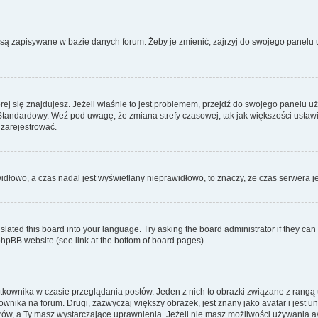
są zapisywane w bazie danych forum. Żeby je zmienić, zajrzyj do swojego panelu u
tórej się znajdujesz. Jeżeli właśnie to jest problemem, przejdź do swojego panelu 
tandardowy. Weź pod uwagę, że zmiana strefy czasowej, tak jak większości ustaw
 zarejestrować.
widłowo, a czas nadal jest wyświetlany nieprawidłowo, to znaczy, że czas serwera j
slated this board into your language. Try asking the board administrator if they can
 phpBB website (see link at the bottom of board pages).
tkownika w czasie przeglądania postów. Jeden z nich to obrazki związane z rangą
kownika na forum. Drugi, zazwyczaj większy obrazek, jest znany jako avatar i jest
ów, a Ty masz wystarczające uprawnienia. Jeżeli nie masz możliwości używania avat