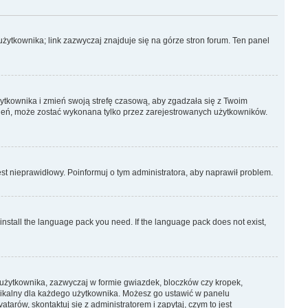
żytkownika; link zazwyczaj znajduje się na górze stron forum. Ten panel
użytkownika i zmień swoją strefę czasową, aby zgadzała się z Twoim
ień, może zostać wykonana tylko przez zarejestrowanych użytkowników.
est nieprawidłowy. Poinformuj o tym administratora, aby naprawił problem.
 install the language pack you need. If the language pack does not exist,
 użytkownika, zazwyczaj w formie gwiazdek, bloczków czy kropek,
 unikalny dla każdego użytkownika. Możesz go ustawić w panelu
arów, skontaktuj się z administratorem i zapytaj, czym to jest