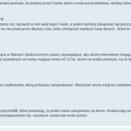
i jesteś pewny/a, że podany przez Ciebie adres e-mail jest prawidłowy, spróbuj sko
!?!
rwszy raz, sprawdź w nim swój login i hasło, a potem spróbuj zalogować się jeszcz
 nie pisali przez dłuższy czas, żeby zmniejszyć wielkość bazy danych. Jeżeli to na
ujące w Stanach Zjednoczonych prawo, wymagajace, aby strony internetowe mogące p
prywatnych od osoby mającej mniej niż 13 lat. Jeżeli nie jesteś pewny/a, czy to 
wy użytkownika, którą próbujesz zarejestrować. Właściciel strony mógł też zablokowa
pt phpBB, które powodują, że jesteś nadal zalogowany na forum. Dostarczają one r
 (wy)logowaniem się, usunięcie ciasteczek może pomóc.