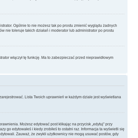
strator. Ogólnie to nie możesz tak po prostu zmienić wyglądu żadnych
w nie toleruje takich działań i moderator lub administrator po prostu
trator włączył tę funkcję. Ma to zabezpieczać przed nieprawidłowym
 zarejestrować. Lista Twoich uprawnień w każdym dziale jest wyświetlana
uprawnienia. Możesz edytować post klikając na przycisk „edytuj” przy
 go edytowałeś i kiedy zrobiłeś to ostatni raz. Informacja ta wyświetli się
go edytowali. Zauważ, że zwykli użytkownicy nie mogą usuwać postów, gdy