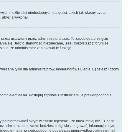
owych możliwości niedostępnych dla gości, takich jak własny avatar,
, abyś ją wykonał.
 przez ustawiony przez administratora czas. To zapobiega przejęciu
a się. Jest to stanowczo niezalecane, jeżeli korzystasz z forum ze
za to, że administrator zablokował tę funkcję.
wietlana tylko dla administratorów, moderatorów i Ciebie. Będziesz liczony
pomniałem hasła
. Postępuj zgodnie z instrukcjami, a prawdopodobnie
poinformowałeś skrypt w czasie rejestracji, że masz mniej niż 13 lat, to
ez administratora, zanim będziesz mógł się zalogować; informacja o tym
ś żadnego e-maila, prawdopodobnie podałeś/aś nieprawidłowy adres e-mail