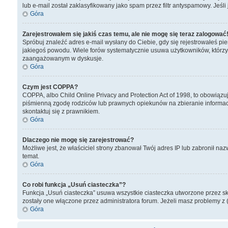
lub e-mail został zaklasyfikowany jako spam przez filtr antyspamowy. Jeśl
Góra
Zarejestrowałem się jakiś czas temu, ale nie mogę się teraz zalogować
Spróbuj znaleźć adres e-mail wysłany do Ciebie, gdy się rejestrowałeś pie
jakiegoś powodu. Wiele forów systematycznie usuwa użytkowników, którzy nic
zaangażowanym w dyskusje.
Góra
Czym jest COPPA?
COPPA, albo Child Online Privacy and Protection Act of 1998, to obowiąz
piśmienną zgodę rodziców lub prawnych opiekunów na zbieranie informacji 
skontaktuj się z prawnikiem.
Góra
Dlaczego nie mogę się zarejestrować?
Możliwe jest, że właściciel strony zbanował Twój adres IP lub zabronił naz
temat.
Góra
Co robi funkcja „Usuń ciasteczka”?
Funkcja „Usuń ciasteczka” usuwa wszystkie ciasteczka utworzone przez skry
zostały one włączone przez administratora forum. Jeżeli masz problemy z
Góra