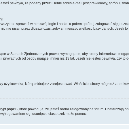
i jesteś pewny/a, że podany przez Ciebie adres e-mail jest prawidłowy, spróbuj sko
!?!
rwszy raz, sprawdź w nim swój login i hasło, a potem spróbuj zalogować się jeszcz
 nie pisali przez dłuższy czas, żeby zmniejszyć wielkość bazy danych. Jeżeli to na
ujące w Stanach Zjednoczonych prawo, wymagajace, aby strony internetowe mogące p
prywatnych od osoby mającej mniej niż 13 lat. Jeżeli nie jesteś pewny/a, czy to 
wy użytkownika, którą próbujesz zarejestrować. Właściciel strony mógł też zablokowa
pt phpBB, które powodują, że jesteś nadal zalogowany na forum. Dostarczają one r
 (wy)logowaniem się, usunięcie ciasteczek może pomóc.