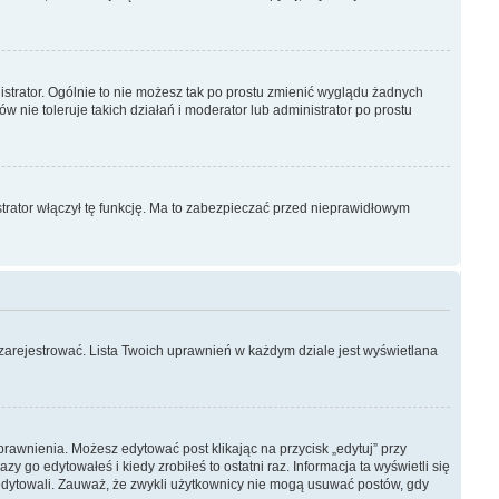
strator. Ogólnie to nie możesz tak po prostu zmienić wyglądu żadnych
w nie toleruje takich działań i moderator lub administrator po prostu
trator włączył tę funkcję. Ma to zabezpieczać przed nieprawidłowym
 zarejestrować. Lista Twoich uprawnień w każdym dziale jest wyświetlana
uprawnienia. Możesz edytować post klikając na przycisk „edytuj” przy
 go edytowałeś i kiedy zrobiłeś to ostatni raz. Informacja ta wyświetli się
go edytowali. Zauważ, że zwykli użytkownicy nie mogą usuwać postów, gdy