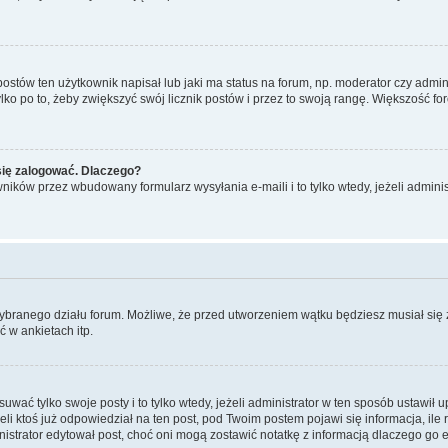
tów ten użytkownik napisał lub jaki ma status na forum, np. moderator czy admini
ko po to, żeby zwiększyć swój licznik postów i przez to swoją rangę. Większość foró
się zalogować. Dlaczego?
ików przez wbudowany formularz wysyłania e-maili i to tylko wtedy, jeżeli adminis
wybranego działu forum. Możliwe, że przed utworzeniem wątku będziesz musiał się
 w ankietach itp.
uwać tylko swoje posty i to tylko wtedy, jeżeli administrator w ten sposób ustawił 
ktoś już odpowiedział na ten post, pod Twoim postem pojawi się informacja, ile razy
administrator edytował post, choć oni mogą zostawić notatkę z informacją dlaczego 