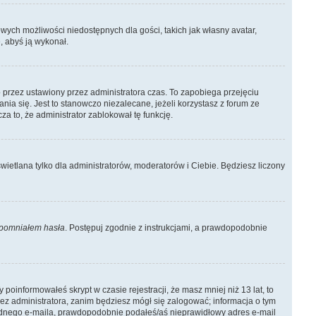
owych możliwości niedostępnych dla gości, takich jak własny avatar,
, abyś ją wykonał.
 przez ustawiony przez administratora czas. To zapobiega przejęciu
a się. Jest to stanowczo niezalecane, jeżeli korzystasz z forum ze
za to, że administrator zablokował tę funkcję.
wietlana tylko dla administratorów, moderatorów i Ciebie. Będziesz liczony
pomniałem hasła
. Postępuj zgodnie z instrukcjami, a prawdopodobnie
poinformowałeś skrypt w czasie rejestracji, że masz mniej niż 13 lat, to
ez administratora, zanim będziesz mógł się zalogować; informacja o tym
ś żadnego e-maila, prawdopodobnie podałeś/aś nieprawidłowy adres e-mail