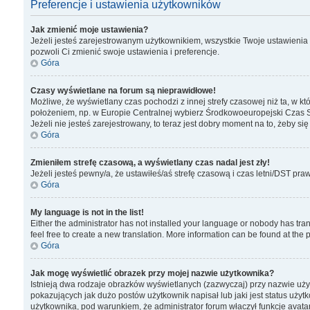
Preferencje i ustawienia użytkowników
Jak zmienić moje ustawienia?
Jeżeli jesteś zarejestrowanym użytkownikiem, wszystkie Twoje ustawienia 
pozwoli Ci zmienić swoje ustawienia i preferencje.
Góra
Czasy wyświetlane na forum są nieprawidłowe!
Możliwe, że wyświetlany czas pochodzi z innej strefy czasowej niż ta, w k
położeniem, np. w Europie Centralnej wybierz Środkowoeuropejski Czas S
Jeżeli nie jesteś zarejestrowany, to teraz jest dobry moment na to, żeby się
Góra
Zmieniłem strefę czasową, a wyświetlany czas nadal jest zły!
Jeżeli jesteś pewny/a, że ustawiłeś/aś strefę czasową i czas letni/DST pra
Góra
My language is not in the list!
Either the administrator has not installed your language or nobody has tran
feel free to create a new translation. More information can be found at the
Góra
Jak mogę wyświetlić obrazek przy mojej nazwie użytkownika?
Istnieją dwa rodzaje obrazków wyświetlanych (zazwyczaj) przy nazwie uży
pokazujących jak dużo postów użytkownik napisał lub jaki jest status użyt
użytkownika, pod warunkiem, że administrator forum właczył funkcje avatar