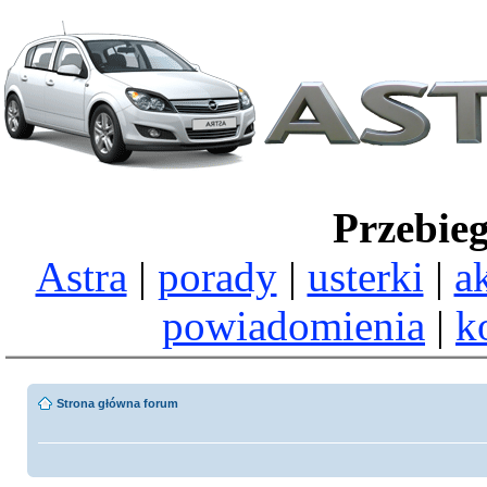
Przebie
Astra
|
porady
|
usterki
|
a
powiadomienia
|
k
Strona główna forum