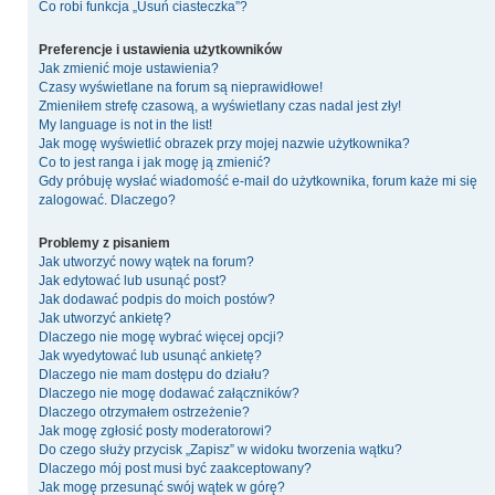
Co robi funkcja „Usuń ciasteczka”?
Preferencje i ustawienia użytkowników
Jak zmienić moje ustawienia?
Czasy wyświetlane na forum są nieprawidłowe!
Zmieniłem strefę czasową, a wyświetlany czas nadal jest zły!
My language is not in the list!
Jak mogę wyświetlić obrazek przy mojej nazwie użytkownika?
Co to jest ranga i jak mogę ją zmienić?
Gdy próbuję wysłać wiadomość e-mail do użytkownika, forum każe mi się
zalogować. Dlaczego?
Problemy z pisaniem
Jak utworzyć nowy wątek na forum?
Jak edytować lub usunąć post?
Jak dodawać podpis do moich postów?
Jak utworzyć ankietę?
Dlaczego nie mogę wybrać więcej opcji?
Jak wyedytować lub usunąć ankietę?
Dlaczego nie mam dostępu do działu?
Dlaczego nie mogę dodawać załączników?
Dlaczego otrzymałem ostrzeżenie?
Jak mogę zgłosić posty moderatorowi?
Do czego służy przycisk „Zapisz” w widoku tworzenia wątku?
Dlaczego mój post musi być zaakceptowany?
Jak mogę przesunąć swój wątek w górę?