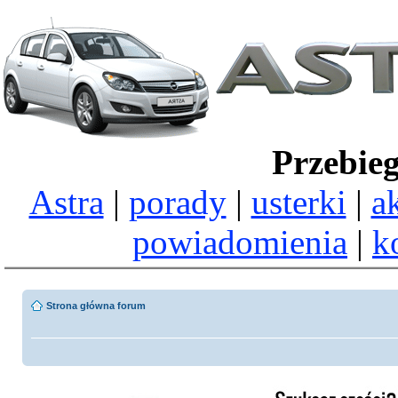
Przebie
Astra
|
porady
|
usterki
|
a
powiadomienia
|
k
Strona główna forum