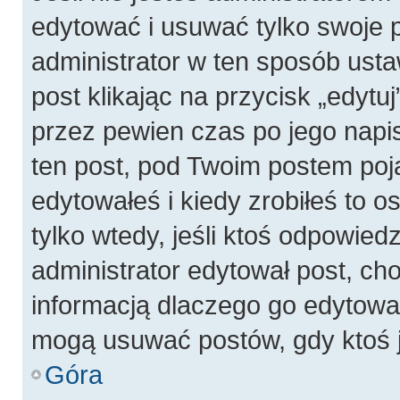
edytować i usuwać tylko swoje pos
administrator w ten sposób ust
post klikając na przycisk „edyt
przez pewien czas po jego napis
ten post, pod Twoim postem pojaw
edytowałeś i kiedy zrobiłeś to os
tylko wtedy, jeśli ktoś odpowiedzi
administrator edytował post, ch
informacją dlaczego go edytowal
mogą usuwać postów, gdy ktoś j
Góra