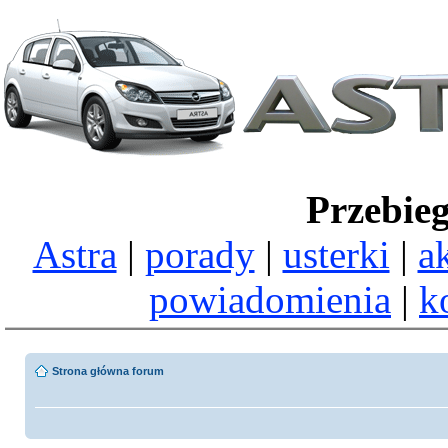
Przebie
Astra
|
porady
|
usterki
|
a
powiadomienia
|
k
Strona główna forum