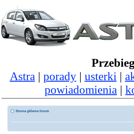
Przebie
Astra
|
porady
|
usterki
|
a
powiadomienia
|
k
Strona główna forum