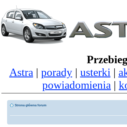
Przebie
Astra
|
porady
|
usterki
|
a
powiadomienia
|
k
Strona główna forum