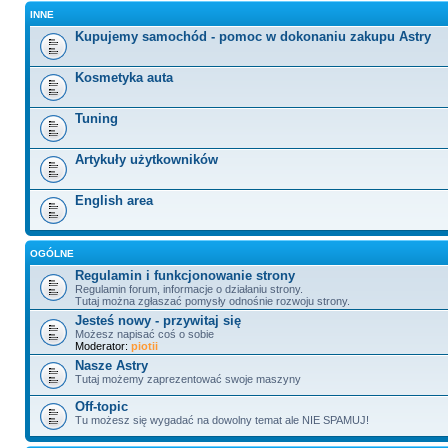
INNE
Kupujemy samochód - pomoc w dokonaniu zakupu Astry
Kosmetyka auta
Tuning
Artykuły użytkowników
English area
OGÓLNE
Regulamin i funkcjonowanie strony
Regulamin forum, informacje o działaniu strony.
Tutaj można zgłaszać pomysły odnośnie rozwoju strony.
Jesteś nowy - przywitaj się
Możesz napisać coś o sobie
Moderator:
piotii
Nasze Astry
Tutaj możemy zaprezentować swoje maszyny
Off-topic
Tu możesz się wygadać na dowolny temat ale NIE SPAMUJ!