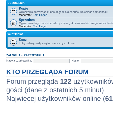
OGŁOSZENIA
Kupię
Ogłoszenia dotyczące kupna części, akcesoriów lub całego samochodu.
Moderator:
Tom Hagen
Sprzedam
Ogłoszenia dotyczące sprzedaży części, akcesoriów lub całego samochodu
Moderator:
Tom Hagen
WYSYPISKO
Kosz
Tutaj trafiają posty i wątki zaśmiecające Forum
ZALOGUJ
•
ZAREJESTRUJ
Nazwa użytkownika:
Hasło:
KTO PRZEGLĄDA FORUM
Forum przegląda
122
użytkowników 
gości (dane z ostatnich 5 minut)
Najwięcej użytkowników online (
61