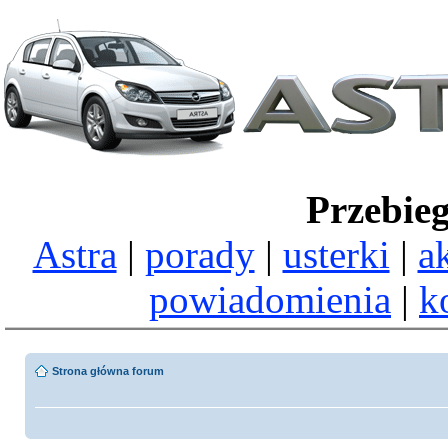
Przebie
Astra
|
porady
|
usterki
|
a
powiadomienia
|
k
Strona główna forum