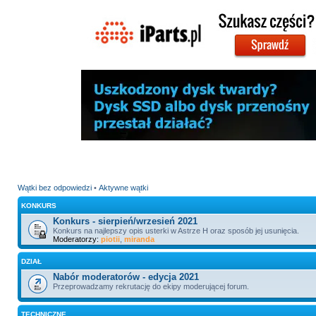
Wątki bez odpowiedzi
•
Aktywne wątki
KONKURS
Konkurs - sierpień/wrzesień 2021
Konkurs na najlepszy opis usterki w Astrze H oraz sposób jej usunięcia.
Moderatorzy:
piotii
,
miranda
DZIAŁ
Nabór moderatorów - edycja 2021
Przeprowadzamy rekrutację do ekipy moderującej forum.
TECHNICZNE