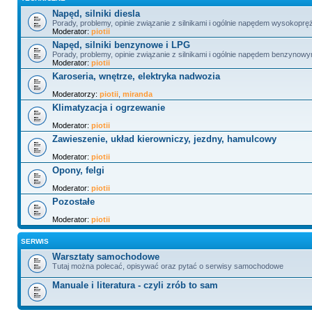
Napęd, silniki diesla
Porady, problemy, opinie związanie z silnikami i ogólnie napędem wysokopr
Moderator:
piotii
Napęd, silniki benzynowe i LPG
Porady, problemy, opinie związanie z silnikami i ogólnie napędem benzynowy
Moderator:
piotii
Karoseria, wnętrze, elektryka nadwozia
Moderatorzy:
piotii
,
miranda
Klimatyzacja i ogrzewanie
Moderator:
piotii
Zawieszenie, układ kierowniczy, jezdny, hamulcowy
Moderator:
piotii
Opony, felgi
Moderator:
piotii
Pozostałe
Moderator:
piotii
SERWIS
Warsztaty samochodowe
Tutaj można polecać, opisywać oraz pytać o serwisy samochodowe
Manuale i literatura - czyli zrób to sam