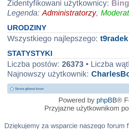
Zidentyfikowani użytkownicy:
Bing
Legenda:
Administratorzy
,
Moderat
URODZINY
Wszystkiego najlepszego:
t9radek
STATYSTYKI
Liczba postów:
26373
• Liczba wą
Najnowszy użytkownik:
CharlesB
Strona główna forum
Powered by
phpBB
® F
Przyjazne użytkownikom po
Dziękujemy za wsparcie naszego forum f