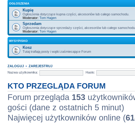
OGŁOSZENIA
Kupię
Ogłoszenia dotyczące kupna części, akcesoriów lub całego samochodu.
Moderator:
Tom Hagen
Sprzedam
Ogłoszenia dotyczące sprzedaży części, akcesoriów lub całego samochodu
Moderator:
Tom Hagen
WYSYPISKO
Kosz
Tutaj trafiają posty i wątki zaśmiecające Forum
ZALOGUJ
•
ZAREJESTRUJ
Nazwa użytkownika:
Hasło:
KTO PRZEGLĄDA FORUM
Forum przegląda
153
użytkowników 
gości (dane z ostatnich 5 minut)
Najwięcej użytkowników online (
61