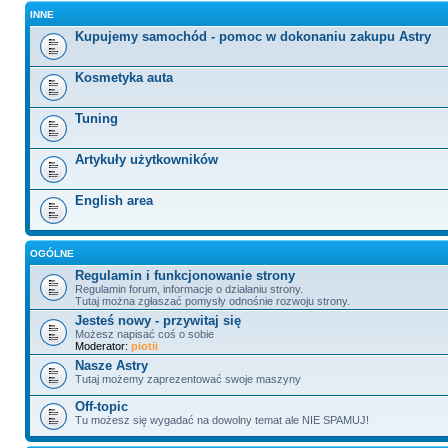
INNE
Kupujemy samochód - pomoc w dokonaniu zakupu Astry
Kosmetyka auta
Tuning
Artykuły użytkowników
English area
OGÓLNE
Regulamin i funkcjonowanie strony
Regulamin forum, informacje o działaniu strony.
Tutaj można zgłaszać pomysły odnośnie rozwoju strony.
Jesteś nowy - przywitaj się
Możesz napisać coś o sobie
Moderator:
piotii
Nasze Astry
Tutaj możemy zaprezentować swoje maszyny
Off-topic
Tu możesz się wygadać na dowolny temat ale NIE SPAMUJ!