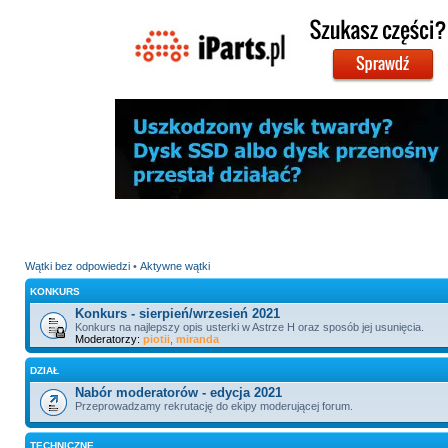
Wątki bez odpowiedzi
•
Aktywne wątki
KONKURS
Konkurs - sierpień/wrzesień 2021
Konkurs na najlepszy opis usterki w Astrze H oraz sposób jej usunięcia.
Moderatorzy:
piotii
,
miranda
DZIAŁ
Nabór moderatorów - edycja 2021
Przeprowadzamy rekrutację do ekipy moderującej forum.
TECHNICZNE