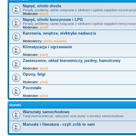
Napęd, silniki diesla
Porady, problemy, opinie związanie z silnikami i ogólnie napędem wysokopr
Moderator:
piotii
Napęd, silniki benzynowe i LPG
Porady, problemy, opinie związanie z silnikami i ogólnie napędem benzynowy
Moderator:
piotii
Karoseria, wnętrze, elektryka nadwozia
Moderatorzy:
piotii
,
miranda
Klimatyzacja i ogrzewanie
Moderator:
piotii
Zawieszenie, układ kierowniczy, jezdny, hamulcowy
Moderator:
piotii
Opony, felgi
Moderator:
piotii
Pozostałe
Moderator:
piotii
SERWIS
Warsztaty samochodowe
Tutaj można polecać, opisywać oraz pytać o serwisy samochodowe
Manuale i literatura - czyli zrób to sam