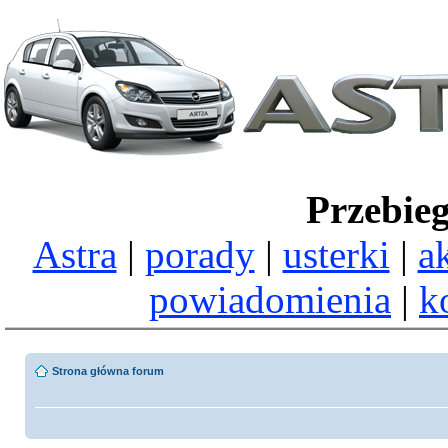
Przebie
Astra
|
porady
|
usterki
|
a
powiadomienia
|
k
Strona główna forum