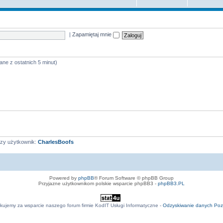
|
Zapamiętaj mnie
ane z ostatnich 5 minut)
zy użytkownik:
CharlesBoofs
Powered by
phpBB
® Forum Software © phpBB Group
Przyjazne użytkownikom polskie wsparcie phpBB3 -
phpBB3.PL
kujemy za wsparcie naszego forum firmie KodIT Usługi Informatyczne -
Odzyskiwanie danych Po