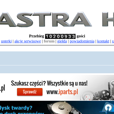
Przebieg
gości
|
usterki
|
akcje serwisowe
|
forum
|
giełda
|
powiadomienia
|
kontakt
|
s