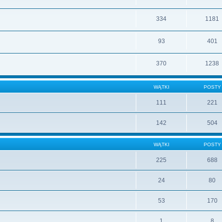
334
1181
93
401
370
1238
WĄTKI
POSTY
111
221
142
504
WĄTKI
POSTY
225
688
24
80
53
170
1
8