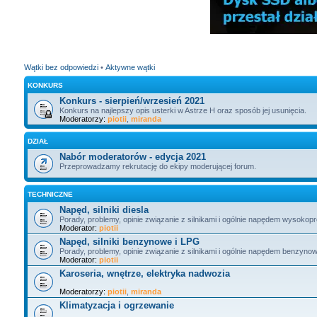
Wątki bez odpowiedzi
•
Aktywne wątki
KONKURS
Konkurs - sierpień/wrzesień 2021
Konkurs na najlepszy opis usterki w Astrze H oraz sposób jej usunięcia.
Moderatorzy:
piotii
,
miranda
DZIAŁ
Nabór moderatorów - edycja 2021
Przeprowadzamy rekrutację do ekipy moderującej forum.
TECHNICZNE
Napęd, silniki diesla
Porady, problemy, opinie związanie z silnikami i ogólnie napędem wysokop
Moderator:
piotii
Napęd, silniki benzynowe i LPG
Porady, problemy, opinie związanie z silnikami i ogólnie napędem benzyno
Moderator:
piotii
Karoseria, wnętrze, elektryka nadwozia
Moderatorzy:
piotii
,
miranda
Klimatyzacja i ogrzewanie