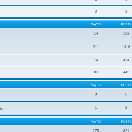
3
3
WĄTKI
POSTY
14
158
911
1416
74
434
83
445
WĄTKI
POSTY
0
0
1
2
du.
WĄTKI
POSTY
275
621