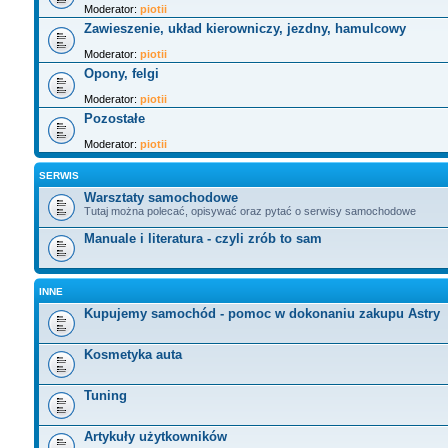
Moderator:
piotii
Zawieszenie, układ kierowniczy, jezdny, hamulcowy
Moderator:
piotii
Opony, felgi
Moderator:
piotii
Pozostałe
Moderator:
piotii
SERWIS
Warsztaty samochodowe
Tutaj można polecać, opisywać oraz pytać o serwisy samochodowe
Manuale i literatura - czyli zrób to sam
INNE
Kupujemy samochód - pomoc w dokonaniu zakupu Astry
Kosmetyka auta
Tuning
Artykuły użytkowników