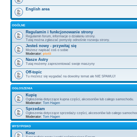
English area
OGÓLNE
Regulamin i funkcjonowanie strony
Regulamin forum, informacje o działaniu strony.
Tutaj można zgłaszać pomysły odnośnie rozwoju strony.
Jesteś nowy - przywitaj się
Możesz napisać coś o sobie
Moderator:
piotii
Nasze Astry
Tutaj możemy zaprezentować swoje maszyny
Off-topic
Tu możesz się wygadać na dowolny temat ale NIE SPAMUJ!
OGŁOSZENIA
Kupię
Ogłoszenia dotyczące kupna części, akcesoriów lub całego samochodu.
Moderator:
Tom Hagen
Sprzedam
Ogłoszenia dotyczące sprzedaży części, akcesoriów lub całego samocho
Moderator:
Tom Hagen
WYSYPISKO
Kosz
Tutaj trafiają posty i wątki zaśmiecające Forum