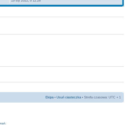
15 sty 2022, o 12:26
Ekipa
•
Usuń ciasteczka
• Strefa czasowa: UTC + 1
znań
.