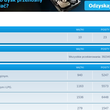
WĄTKI
POSTY
10
23
WĄTKI
POSTY
Wszystkie przekierowania: 39234
WĄTKI
POSTY
940
5247
rężnym.
1163
5573
wym i LPG.
1536
6448
279
1547