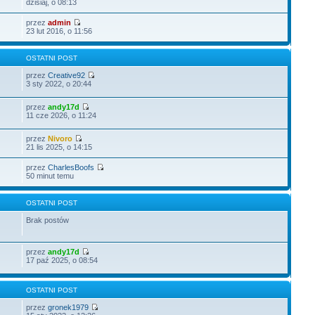
dzisiaj, o 08:13
przez
admin
23 lut 2016, o 11:56
OSTATNI POST
przez
Creative92
3 sty 2022, o 20:44
przez
andy17d
11 cze 2026, o 11:24
przez
Nivoro
21 lis 2025, o 14:15
przez
CharlesBoofs
50 minut temu
OSTATNI POST
Brak postów
przez
andy17d
17 paź 2025, o 08:54
OSTATNI POST
przez
gronek1979