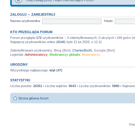
ZALOGUJ
•
ZAREJESTRUJ
Nazwa użytkownika:
Hasło:
KTO PRZEGLĄDA FORUM
Forum przegląda
172
użytkowników :: 3 zidentyfikowanych, 0 ukrytych i 169 gości (d
Najwięcej użytkowników online (
6144
) było 21 lut 2026, o 12:11
Zidentyfikowani użytkownicy:
Bing [Bot]
,
CharlesBoofs
,
Google [Bot]
Legenda:
Administratorzy
,
Moderatorzy globalni
,
Moderatorzy
URODZINY
Wszystkiego najlepszego:
eryt
(47)
STATYSTYKI
Liczba postów:
26351
• Liczba wątków:
6643
• Liczba użytkowników:
5880
• Najnows
Strona główna forum
Dzię