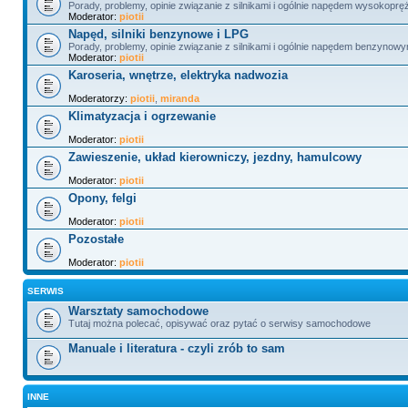
Porady, problemy, opinie związanie z silnikami i ogólnie napędem wysokopr
Moderator:
piotii
Napęd, silniki benzynowe i LPG
Porady, problemy, opinie związanie z silnikami i ogólnie napędem benzynowy
Moderator:
piotii
Karoseria, wnętrze, elektryka nadwozia
Moderatorzy:
piotii
,
miranda
Klimatyzacja i ogrzewanie
Moderator:
piotii
Zawieszenie, układ kierowniczy, jezdny, hamulcowy
Moderator:
piotii
Opony, felgi
Moderator:
piotii
Pozostałe
Moderator:
piotii
SERWIS
Warsztaty samochodowe
Tutaj można polecać, opisywać oraz pytać o serwisy samochodowe
Manuale i literatura - czyli zrób to sam
INNE