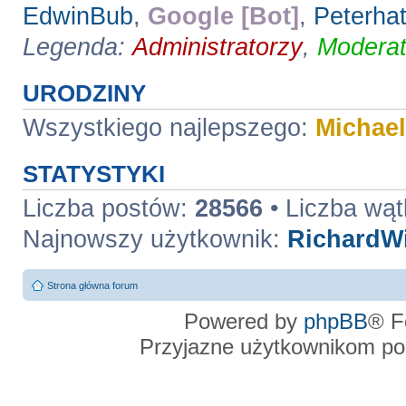
EdwinBub
,
Google [Bot]
,
Peterha
Legenda:
Administratorzy
,
Moderat
URODZINY
Wszystkiego najlepszego:
Michae
STATYSTYKI
Liczba postów:
28566
• Liczba wą
Najnowszy użytkownik:
RichardW
Strona główna forum
Powered by
phpBB
® F
Przyjazne użytkownikom po