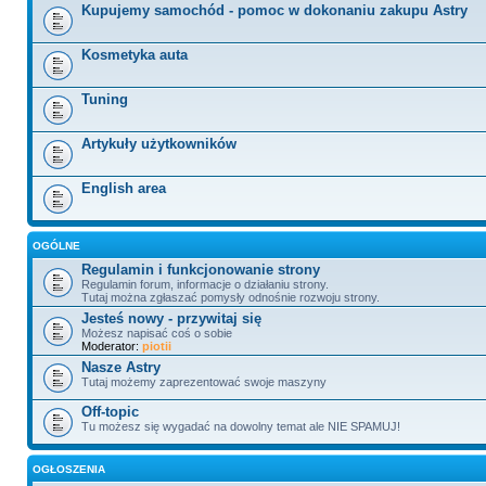
Kupujemy samochód - pomoc w dokonaniu zakupu Astry
Kosmetyka auta
Tuning
Artykuły użytkowników
English area
OGÓLNE
Regulamin i funkcjonowanie strony
Regulamin forum, informacje o działaniu strony.
Tutaj można zgłaszać pomysły odnośnie rozwoju strony.
Jesteś nowy - przywitaj się
Możesz napisać coś o sobie
Moderator:
piotii
Nasze Astry
Tutaj możemy zaprezentować swoje maszyny
Off-topic
Tu możesz się wygadać na dowolny temat ale NIE SPAMUJ!
OGŁOSZENIA