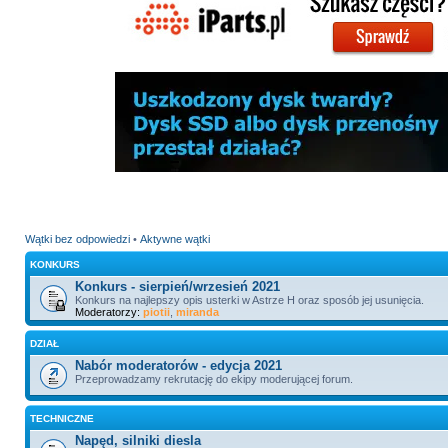
Wątki bez odpowiedzi
•
Aktywne wątki
KONKURS
Konkurs - sierpień/wrzesień 2021
Konkurs na najlepszy opis usterki w Astrze H oraz sposób jej usunięcia.
Moderatorzy:
piotii
,
miranda
DZIAŁ
Nabór moderatorów - edycja 2021
Przeprowadzamy rekrutację do ekipy moderującej forum.
TECHNICZNE
Napęd, silniki diesla