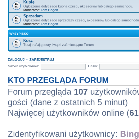
Kupię
Ogłoszenia dotyczące kupna części, akcesoriów lub całego samochodu.
Moderator:
Tom Hagen
Sprzedam
Ogłoszenia dotyczące sprzedaży części, akcesoriów lub całego samochodu
Moderator:
Tom Hagen
WYSYPISKO
Kosz
Tutaj trafiają posty i wątki zaśmiecające Forum
ZALOGUJ
•
ZAREJESTRUJ
Nazwa użytkownika:
Hasło:
KTO PRZEGLĄDA FORUM
Forum przegląda
107
użytkowników 
gości (dane z ostatnich 5 minut)
Najwięcej użytkowników online (
61
Zidentyfikowani użytkownicy:
Bing