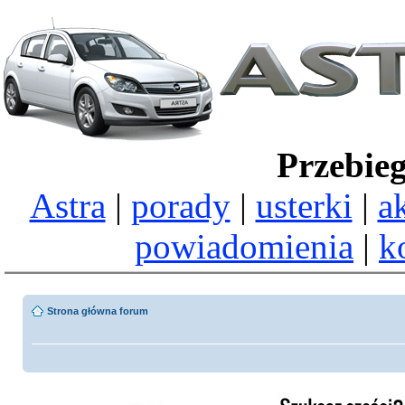
Przebie
Astra
|
porady
|
usterki
|
a
powiadomienia
|
k
Strona główna forum