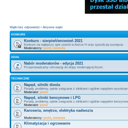
Wątki bez odpowiedzi
•
Aktywne wątki
KONKURS
Konkurs - sierpień/wrzesień 2021
Konkurs na najlepszy opis usterki w Astrze H oraz sposób jej usunięcia.
Moderatorzy:
piotii
,
miranda
DZIAŁ
Nabór moderatorów - edycja 2021
Przeprowadzamy rekrutację do ekipy moderującej forum.
TECHNICZNE
Napęd, silniki diesla
Porady, problemy, opinie związanie z silnikami i ogólnie napędem wysokop
Moderator:
piotii
Napęd, silniki benzynowe i LPG
Porady, problemy, opinie związanie z silnikami i ogólnie napędem benzyno
Moderator:
piotii
Karoseria, wnętrze, elektryka nadwozia
Moderatorzy:
piotii
,
miranda
Klimatyzacja i ogrzewanie