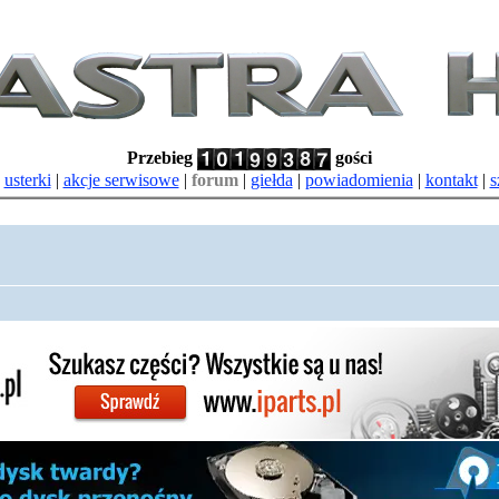
Przebieg
gości
|
usterki
|
akcje serwisowe
|
forum
|
giełda
|
powiadomienia
|
kontakt
|
s