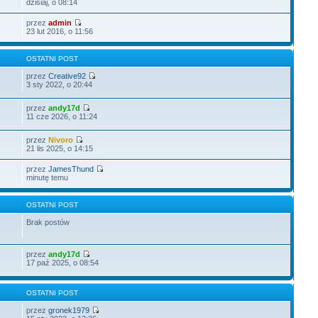
dzisiaj, o 08:14
przez
admin
23 lut 2016, o 11:56
OSTATNI POST
przez
Creative92
3 sty 2022, o 20:44
przez
andy17d
11 cze 2026, o 11:24
przez
Nivoro
21 lis 2025, o 14:15
przez
JamesThund
minutę temu
OSTATNI POST
Brak postów
przez
andy17d
17 paź 2025, o 08:54
OSTATNI POST
przez
gronek1979