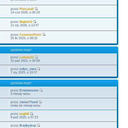
przez
Piotr.asdf
14 cze 2026, o 00:19
przez
Majkel13
21 sty 2026, o 13:47
przez
CommonPoint
25 lis 2025, o 08:32
OSTATNI POST
przez
Lukasz21
31 paź 2021, o 20:58
przez
soltys_viara
7 sty 2025, o 19:37
OSTATNI POST
przez
Ernestwoums
3 minuty temu
przez
JamesThund
mniej niż minutę temu
przez
majki6
8 paź 2025, o 07:23
przez
Bradleytirup