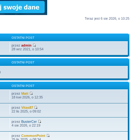
Teraz jest 6 sie 2026, o 10:25
OSTATNI POST
przez
admin
28 wrz 2021, o 10:54
OSTATNI POST
0
OSTATNI POST
przez
Matt
18 kwi 2026, o 12:35
przez
Vitas87
22 lis 2025, o 09:02
przez
BusterCer
4 sie 2026, o 22:19
przez
CommonPoint
25 lis 2025, o 08:34