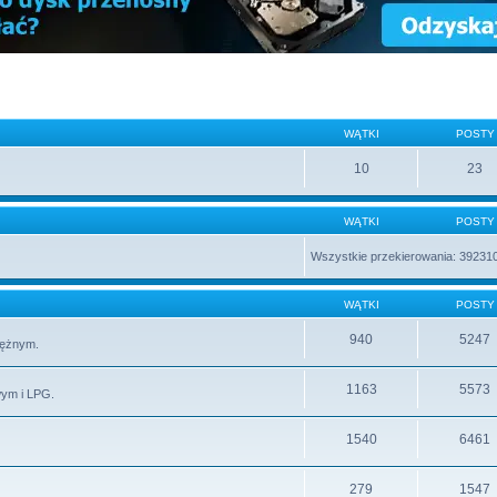
WĄTKI
POSTY
10
23
WĄTKI
POSTY
Wszystkie przekierowania: 39231
WĄTKI
POSTY
940
5247
rężnym.
1163
5573
wym i LPG.
1540
6461
279
1547