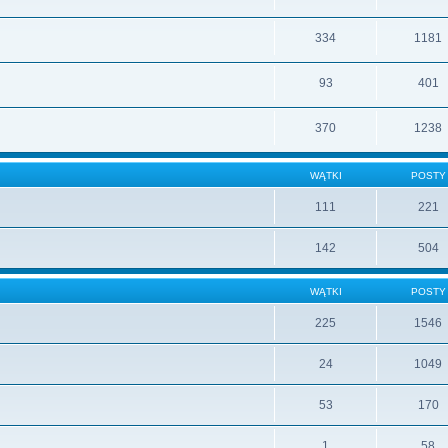
334
1181
93
401
370
1238
WĄTKI
POSTY
111
221
142
504
WĄTKI
POSTY
225
1546
24
1049
53
170
1
58