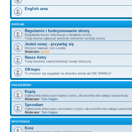
English area
OGÓLNE
Regulamin i funkcjonowanie strony
Regulamin forum, informacje o działaniu strony.
Tutaj można zgłaszać pomysły odnośnie rozwoju strony.
Jesteś nowy - przywitaj się
Możesz napisać coś o sobie
Moderator:
piotii
Nasze Astry
Tutaj możemy zaprezentować swoje maszyny
Off-topic
Tu możesz się wygadać na dowolny temat ale NIE SPAMUJ!
OGŁOSZENIA
Kupię
Ogłoszenia dotyczące kupna części, akcesoriów lub całego samochodu.
Moderator:
Tom Hagen
Sprzedam
Ogłoszenia dotyczące sprzedaży części, akcesoriów lub całego samocho
Moderator:
Tom Hagen
WYSYPISKO
Kosz
Tutaj trafiają posty i wątki zaśmiecające Forum