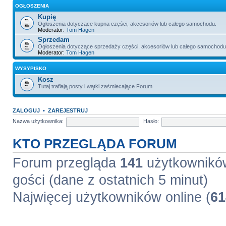
OGŁOSZENIA
Kupię
Ogłoszenia dotyczące kupna części, akcesoriów lub całego samochodu.
Moderator:
Tom Hagen
Sprzedam
Ogłoszenia dotyczące sprzedaży części, akcesoriów lub całego samochodu
Moderator:
Tom Hagen
WYSYPISKO
Kosz
Tutaj trafiają posty i wątki zaśmiecające Forum
ZALOGUJ
•
ZAREJESTRUJ
Nazwa użytkownika:
Hasło:
KTO PRZEGLĄDA FORUM
Forum przegląda
141
użytkowników 
gości (dane z ostatnich 5 minut)
Najwięcej użytkowników online (
61