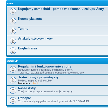
INNE
Kupujemy samochód - pomoc w dokonaniu zakupu Astry
Kosmetyka auta
Tuning
Artykuły użytkowników
English area
OGÓLNE
Regulamin i funkcjonowanie strony
Regulamin forum, informacje o działaniu strony.
Tutaj można zgłaszać pomysły odnośnie rozwoju strony.
Jesteś nowy - przywitaj się
Możesz napisać coś o sobie
Moderator:
piotii
Nasze Astry
Tutaj możemy zaprezentować swoje maszyny
Off-topic
Tu możesz się wygadać na dowolny temat ale NIE SPAMUJ!