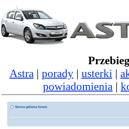
Przebie
Astra
|
porady
|
usterki
|
a
powiadomienia
|
k
Strona główna forum