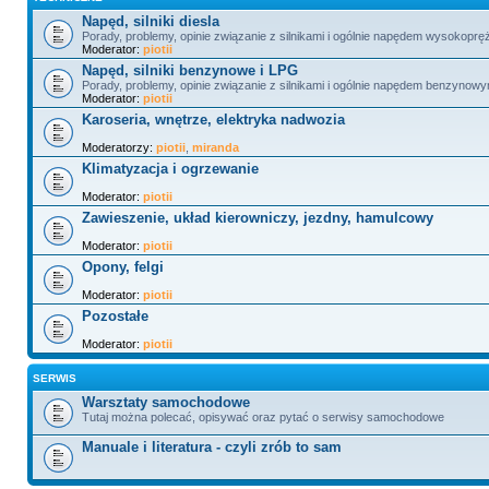
Napęd, silniki diesla
Porady, problemy, opinie związanie z silnikami i ogólnie napędem wysokopr
Moderator:
piotii
Napęd, silniki benzynowe i LPG
Porady, problemy, opinie związanie z silnikami i ogólnie napędem benzynowy
Moderator:
piotii
Karoseria, wnętrze, elektryka nadwozia
Moderatorzy:
piotii
,
miranda
Klimatyzacja i ogrzewanie
Moderator:
piotii
Zawieszenie, układ kierowniczy, jezdny, hamulcowy
Moderator:
piotii
Opony, felgi
Moderator:
piotii
Pozostałe
Moderator:
piotii
SERWIS
Warsztaty samochodowe
Tutaj można polecać, opisywać oraz pytać o serwisy samochodowe
Manuale i literatura - czyli zrób to sam