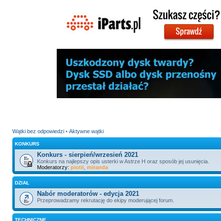
Wątki bez odpowiedzi
•
Aktywne wątki
KONKURS
Konkurs - sierpień/wrzesień 2021
Konkurs na najlepszy opis usterki w Astrze H oraz sposób jej usunięcia.
Moderatorzy:
piotii
,
miranda
DZIAŁ
Nabór moderatorów - edycja 2021
Przeprowadzamy rekrutację do ekipy moderującej forum.
TECHNICZNE