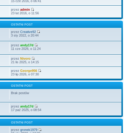
15 cze 2016, o 06:41
przez
admin
23 lut 2016, o 11:56
OSTATNI POST
przez
Creative92
3 sty 2022, o 20:44
przez
andy17d
11 cze 2026, o 11:24
przez
Nivoro
21 lis 2025, o 14:15
przez
George956
23 lip 2026, o 07:30
OSTATNI POST
Brak postów
przez
andy17d
17 paź 2025, o 08:54
OSTATNI POST
przez
gronek1979