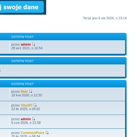
Teraz jest 6 sie 2026, o 23:14
OSTATNI POST
przez
admin
28 wrz 2021, o 10:54
OSTATNI POST
6
OSTATNI POST
przez
Matt
18 kwi 2026, o 12:35
przez
Vitas87
22 lis 2025, o 09:02
przez
admin
6 cze 2026, o 21:58
przez
CommonPoint
25 lis 2025, o 08:34