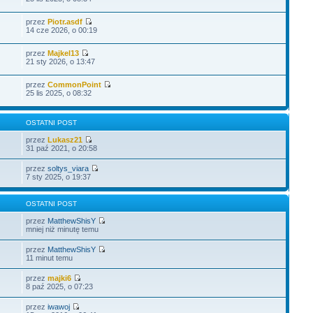
przez
Piotr.asdf
14 cze 2026, o 00:19
przez
Majkel13
21 sty 2026, o 13:47
przez
CommonPoint
25 lis 2025, o 08:32
OSTATNI POST
przez
Lukasz21
31 paź 2021, o 20:58
przez
soltys_viara
7 sty 2025, o 19:37
OSTATNI POST
przez
MatthewShisY
mniej niż minutę temu
przez
MatthewShisY
11 minut temu
przez
majki6
8 paź 2025, o 07:23
przez
iwawoj