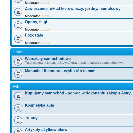
Moderator:
piotii
Zawieszenie, układ kierowniczy, jezdny, hamulcowy
Moderator:
piotii
Opony, felgi
Moderator:
piotii
Pozostałe
Moderator:
piotii
SERWIS
Warsztaty samochodowe
Tutaj można polecać, opisywać oraz pytać o serwisy samochodowe
Manuale i literatura - czyli zrób to sam
INNE
Kupujemy samochód - pomoc w dokonaniu zakupu Astry
Kosmetyka auta
Tuning
Artykuły użytkowników