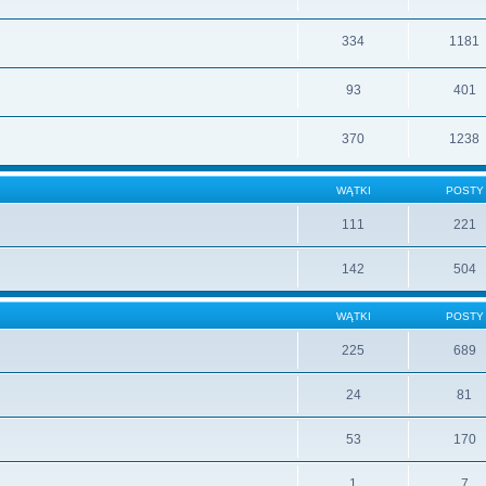
334
1181
93
401
370
1238
WĄTKI
POSTY
111
221
142
504
WĄTKI
POSTY
225
689
24
81
53
170
1
7