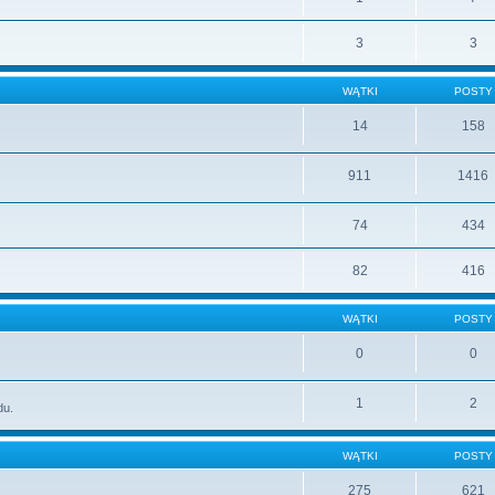
3
3
WĄTKI
POSTY
14
158
911
1416
74
434
82
416
WĄTKI
POSTY
0
0
1
2
du.
WĄTKI
POSTY
275
621