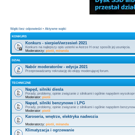
Wątki bez odpowiedzi
•
Aktywne wątki
KONKURS
Konkurs - sierpień/wrzesień 2021
Konkurs na najlepszy opis usterki w Astrze H oraz sposób jej usunięcia.
Moderatorzy:
piotii
,
miranda
DZIAŁ
Nabór moderatorów - edycja 2021
Przeprowadzamy rekrutację do ekipy moderującej forum.
TECHNICZNE
Napęd, silniki diesla
Porady, problemy, opinie związanie z silnikami i ogólnie napędem wysokop
Moderator:
piotii
Napęd, silniki benzynowe i LPG
Porady, problemy, opinie związanie z silnikami i ogólnie napędem benzyno
Moderator:
piotii
Karoseria, wnętrze, elektryka nadwozia
Moderatorzy:
piotii
,
miranda
Klimatyzacja i ogrzewanie