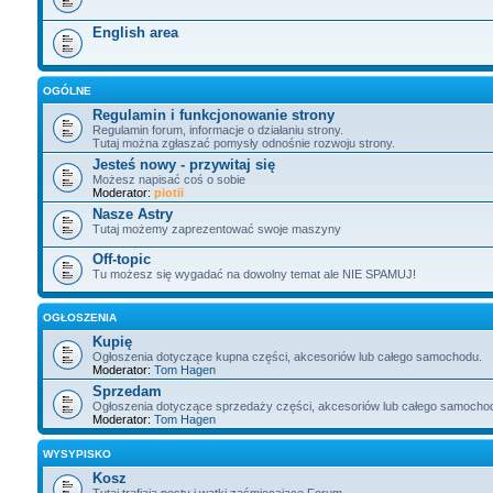
English area
OGÓLNE
Regulamin i funkcjonowanie strony
Regulamin forum, informacje o działaniu strony.
Tutaj można zgłaszać pomysły odnośnie rozwoju strony.
Jesteś nowy - przywitaj się
Możesz napisać coś o sobie
Moderator:
piotii
Nasze Astry
Tutaj możemy zaprezentować swoje maszyny
Off-topic
Tu możesz się wygadać na dowolny temat ale NIE SPAMUJ!
OGŁOSZENIA
Kupię
Ogłoszenia dotyczące kupna części, akcesoriów lub całego samochodu.
Moderator:
Tom Hagen
Sprzedam
Ogłoszenia dotyczące sprzedaży części, akcesoriów lub całego samocho
Moderator:
Tom Hagen
WYSYPISKO
Kosz
Tutaj trafiają posty i wątki zaśmiecające Forum