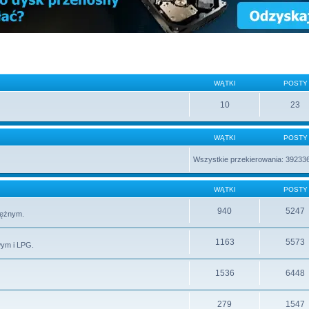
WĄTKI
POSTY
10
23
WĄTKI
POSTY
Wszystkie przekierowania: 39233
WĄTKI
POSTY
940
5247
rężnym.
1163
5573
wym i LPG.
1536
6448
279
1547