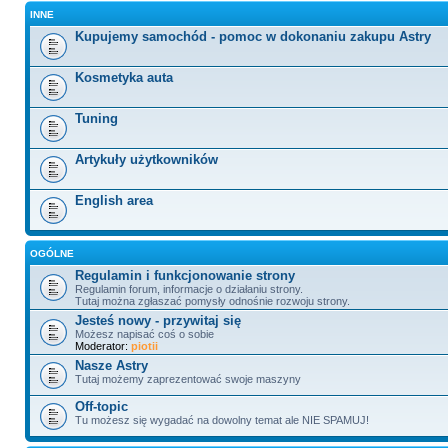
INNE
Kupujemy samochód - pomoc w dokonaniu zakupu Astry
Kosmetyka auta
Tuning
Artykuły użytkowników
English area
OGÓLNE
Regulamin i funkcjonowanie strony
Regulamin forum, informacje o działaniu strony.
Tutaj można zgłaszać pomysły odnośnie rozwoju strony.
Jesteś nowy - przywitaj się
Możesz napisać coś o sobie
Moderator:
piotii
Nasze Astry
Tutaj możemy zaprezentować swoje maszyny
Off-topic
Tu możesz się wygadać na dowolny temat ale NIE SPAMUJ!