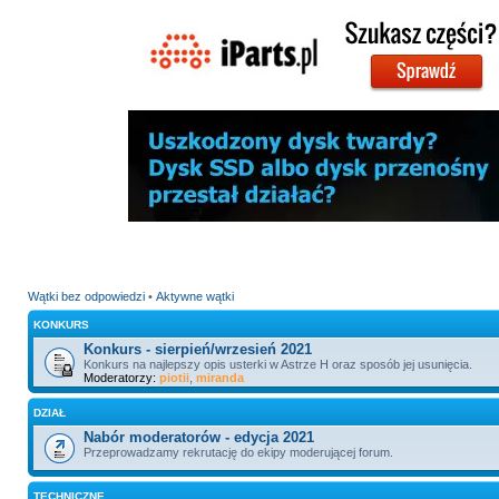
Wątki bez odpowiedzi
•
Aktywne wątki
KONKURS
Konkurs - sierpień/wrzesień 2021
Konkurs na najlepszy opis usterki w Astrze H oraz sposób jej usunięcia.
Moderatorzy:
piotii
,
miranda
DZIAŁ
Nabór moderatorów - edycja 2021
Przeprowadzamy rekrutację do ekipy moderującej forum.
TECHNICZNE