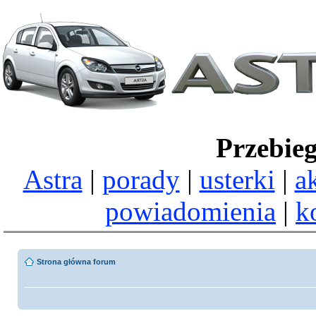
Przebie
Astra
|
porady
|
usterki
|
a
powiadomienia
|
k
Strona główna forum