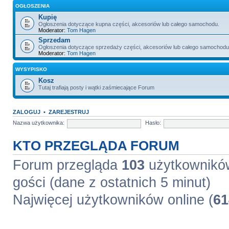
OGŁOSZENIA
Kupię
Ogłoszenia dotyczące kupna części, akcesoriów lub całego samochodu.
Moderator:
Tom Hagen
Sprzedam
Ogłoszenia dotyczące sprzedaży części, akcesoriów lub całego samochodu
Moderator:
Tom Hagen
WYSYPISKO
Kosz
Tutaj trafiają posty i wątki zaśmiecające Forum
ZALOGUJ
•
ZAREJESTRUJ
Nazwa użytkownika:
Hasło:
KTO PRZEGLĄDA FORUM
Forum przegląda
103
użytkowników 
gości (dane z ostatnich 5 minut)
Najwięcej użytkowników online (
61