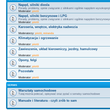
Napęd, silniki diesla
Porady, problemy, opinie związanie z silnikami i ogólnie napędem wysokopr
Moderator:
piotii
Napęd, silniki benzynowe i LPG
Porady, problemy, opinie związanie z silnikami i ogólnie napędem benzynowy
Moderator:
piotii
Karoseria, wnętrze, elektryka nadwozia
Moderatorzy:
piotii
,
miranda
Klimatyzacja i ogrzewanie
Moderator:
piotii
Zawieszenie, układ kierowniczy, jezdny, hamulcowy
Moderator:
piotii
Opony, felgi
Moderator:
piotii
Pozostałe
Moderator:
piotii
SERWIS
Warsztaty samochodowe
Tutaj można polecać, opisywać oraz pytać o serwisy samochodowe
Manuale i literatura - czyli zrób to sam