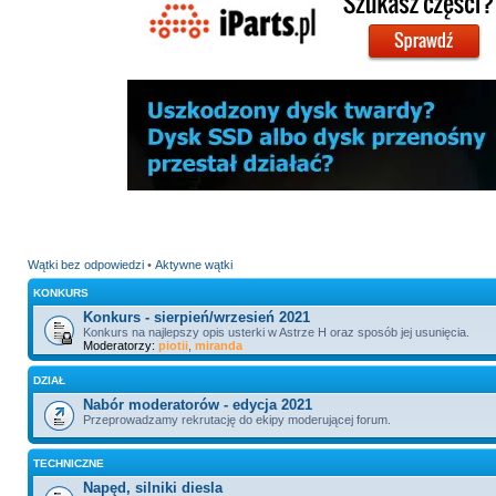
Wątki bez odpowiedzi
•
Aktywne wątki
KONKURS
Konkurs - sierpień/wrzesień 2021
Konkurs na najlepszy opis usterki w Astrze H oraz sposób jej usunięcia.
Moderatorzy:
piotii
,
miranda
DZIAŁ
Nabór moderatorów - edycja 2021
Przeprowadzamy rekrutację do ekipy moderującej forum.
TECHNICZNE
Napęd, silniki diesla