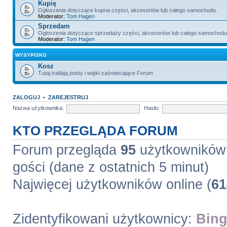
Kupię
Ogłoszenia dotyczące kupna części, akcesoriów lub całego samochodu.
Moderator:
Tom Hagen
Sprzedam
Ogłoszenia dotyczące sprzedaży części, akcesoriów lub całego samochodu
Moderator:
Tom Hagen
WYSYPISKO
Kosz
Tutaj trafiają posty i wątki zaśmiecające Forum
ZALOGUJ
•
ZAREJESTRUJ
Nazwa użytkownika:
Hasło:
KTO PRZEGLĄDA FORUM
Forum przegląda
95
użytkowników :
gości (dane z ostatnich 5 minut)
Najwięcej użytkowników online (
61
Zidentyfikowani użytkownicy:
Bing