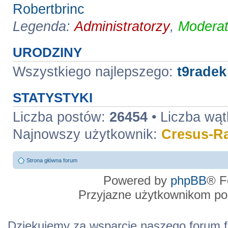
Robertbrinc
Legenda:
Administratorzy
,
Moderat
URODZINY
Wszystkiego najlepszego:
t9radek
STATYSTYKI
Liczba postów:
26454
• Liczba wą
Najnowszy użytkownik:
Cresus-Ra
Strona główna forum
Powered by
phpBB
® F
Przyjazne użytkownikom po
Dziękujemy za wsparcie naszego forum f