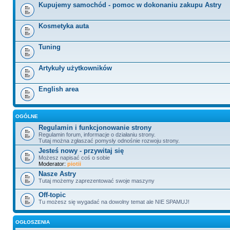
Kupujemy samochód - pomoc w dokonaniu zakupu Astry
Kosmetyka auta
Tuning
Artykuły użytkowników
English area
OGÓLNE
Regulamin i funkcjonowanie strony
Regulamin forum, informacje o działaniu strony.
Tutaj można zgłaszać pomysły odnośnie rozwoju strony.
Jesteś nowy - przywitaj się
Możesz napisać coś o sobie
Moderator:
piotii
Nasze Astry
Tutaj możemy zaprezentować swoje maszyny
Off-topic
Tu możesz się wygadać na dowolny temat ale NIE SPAMUJ!
OGŁOSZENIA