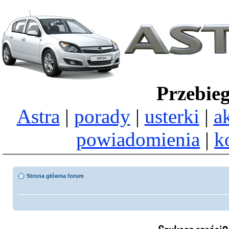
Przebie
Astra
|
porady
|
usterki
|
a
powiadomienia
|
k
Strona główna forum