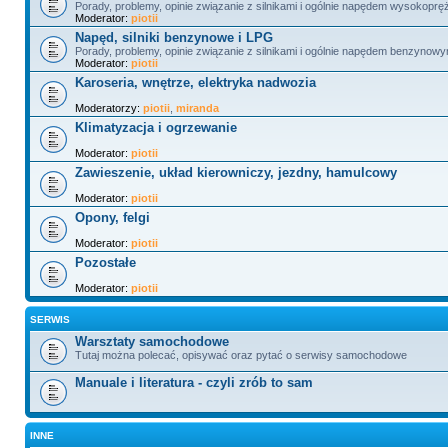
Porady, problemy, opinie związanie z silnikami i ogólnie napędem wysokopr
Moderator:
piotii
Napęd, silniki benzynowe i LPG
Porady, problemy, opinie związanie z silnikami i ogólnie napędem benzynowy
Moderator:
piotii
Karoseria, wnętrze, elektryka nadwozia
Moderatorzy:
piotii
,
miranda
Klimatyzacja i ogrzewanie
Moderator:
piotii
Zawieszenie, układ kierowniczy, jezdny, hamulcowy
Moderator:
piotii
Opony, felgi
Moderator:
piotii
Pozostałe
Moderator:
piotii
SERWIS
Warsztaty samochodowe
Tutaj można polecać, opisywać oraz pytać o serwisy samochodowe
Manuale i literatura - czyli zrób to sam
INNE