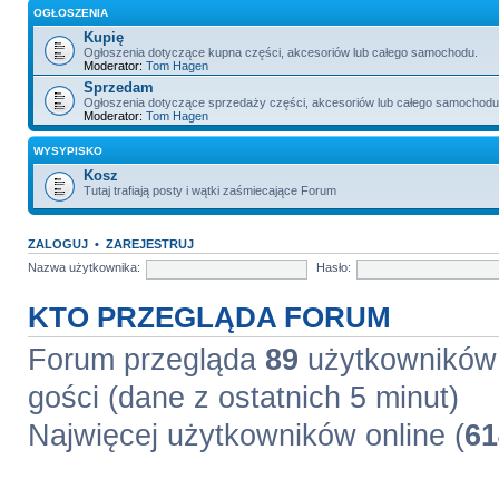
OGŁOSZENIA
Kupię
Ogłoszenia dotyczące kupna części, akcesoriów lub całego samochodu.
Moderator:
Tom Hagen
Sprzedam
Ogłoszenia dotyczące sprzedaży części, akcesoriów lub całego samochodu
Moderator:
Tom Hagen
WYSYPISKO
Kosz
Tutaj trafiają posty i wątki zaśmiecające Forum
ZALOGUJ
•
ZAREJESTRUJ
Nazwa użytkownika:
Hasło:
KTO PRZEGLĄDA FORUM
Forum przegląda
89
użytkowników :
gości (dane z ostatnich 5 minut)
Najwięcej użytkowników online (
61