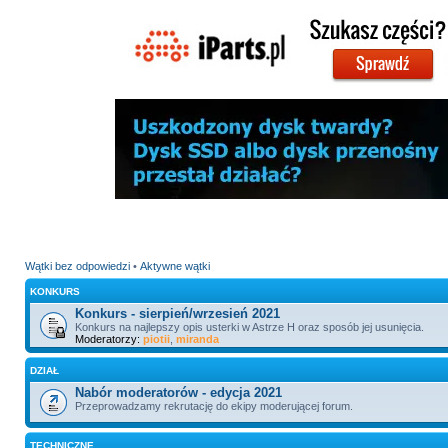
Wątki bez odpowiedzi
•
Aktywne wątki
KONKURS
Konkurs - sierpień/wrzesień 2021
Konkurs na najlepszy opis usterki w Astrze H oraz sposób jej usunięcia.
Moderatorzy:
piotii
,
miranda
DZIAŁ
Nabór moderatorów - edycja 2021
Przeprowadzamy rekrutację do ekipy moderującej forum.
TECHNICZNE