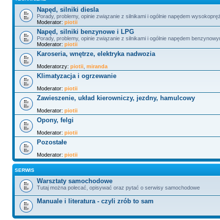
Napęd, silniki diesla
Porady, problemy, opinie związanie z silnikami i ogólnie napędem wysokopr
Moderator:
piotii
Napęd, silniki benzynowe i LPG
Porady, problemy, opinie związanie z silnikami i ogólnie napędem benzynowy
Moderator:
piotii
Karoseria, wnętrze, elektryka nadwozia
Moderatorzy:
piotii
,
miranda
Klimatyzacja i ogrzewanie
Moderator:
piotii
Zawieszenie, układ kierowniczy, jezdny, hamulcowy
Moderator:
piotii
Opony, felgi
Moderator:
piotii
Pozostałe
Moderator:
piotii
SERWIS
Warsztaty samochodowe
Tutaj można polecać, opisywać oraz pytać o serwisy samochodowe
Manuale i literatura - czyli zrób to sam