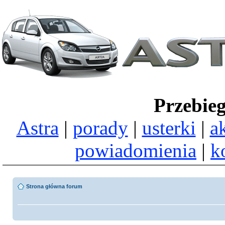
Przebie
Astra
|
porady
|
usterki
|
a
powiadomienia
|
k
Strona główna forum