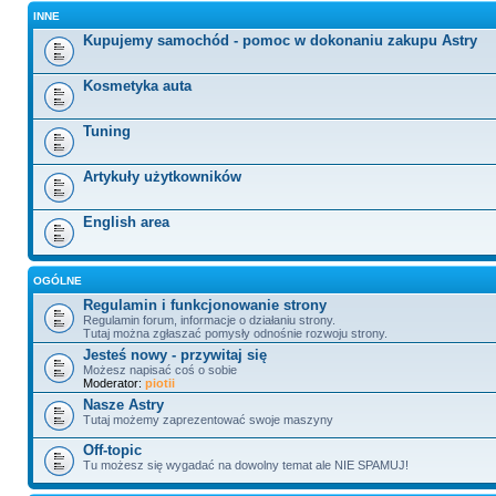
INNE
Kupujemy samochód - pomoc w dokonaniu zakupu Astry
Kosmetyka auta
Tuning
Artykuły użytkowników
English area
OGÓLNE
Regulamin i funkcjonowanie strony
Regulamin forum, informacje o działaniu strony.
Tutaj można zgłaszać pomysły odnośnie rozwoju strony.
Jesteś nowy - przywitaj się
Możesz napisać coś o sobie
Moderator:
piotii
Nasze Astry
Tutaj możemy zaprezentować swoje maszyny
Off-topic
Tu możesz się wygadać na dowolny temat ale NIE SPAMUJ!