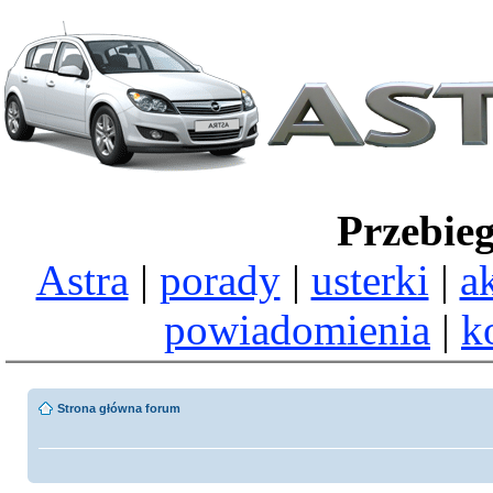
Przebie
Astra
|
porady
|
usterki
|
a
powiadomienia
|
k
Strona główna forum