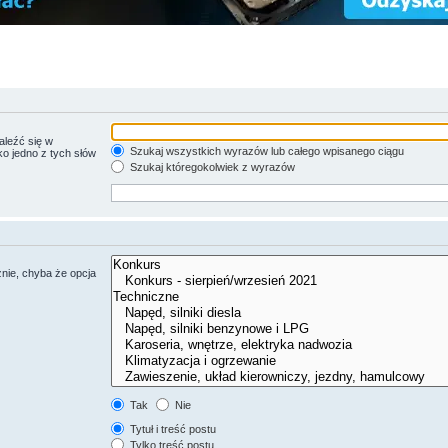
aleźć się w
Szukaj wszystkich wyrazów lub całego wpisanego ciągu
ko jedno z tych słów
Szukaj któregokolwiek z wyrazów
nie, chyba że opcja
Tak
Nie
Tytuł i treść postu
Tylko treść postu