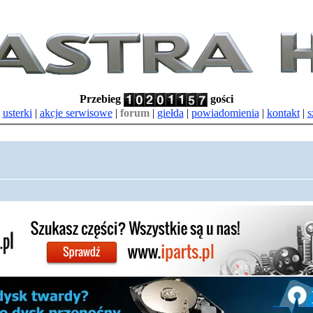
Przebieg
gości
|
usterki
|
akcje serwisowe
|
forum
|
giełda
|
powiadomienia
|
kontakt
|
s