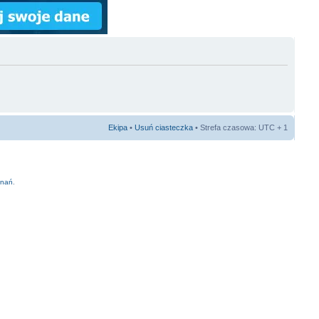
Ekipa
•
Usuń ciasteczka
• Strefa czasowa: UTC + 1
znań
.