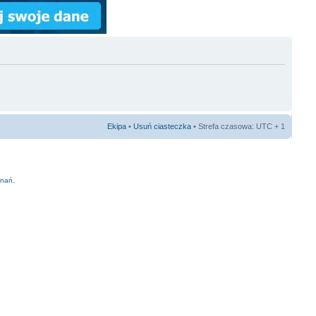
Ekipa
•
Usuń ciasteczka
• Strefa czasowa: UTC + 1
znań
.