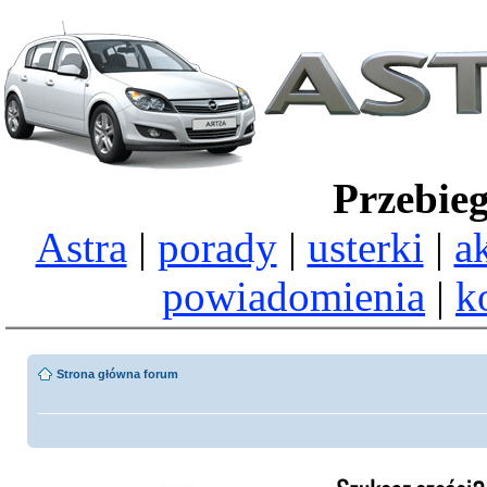
Przebie
Astra
|
porady
|
usterki
|
a
powiadomienia
|
k
Strona główna forum