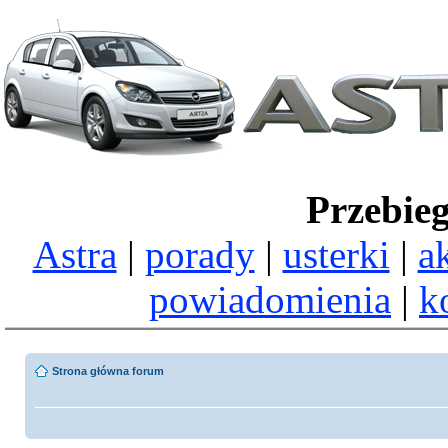
Przebie
Astra
|
porady
|
usterki
|
a
powiadomienia
|
k
Strona główna forum