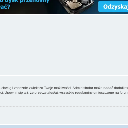
ko chwilę i znacznie zwiększa Twoje możliwości. Administrator może nadać dodatk
ci. Upewnij się też, że przeczytałeś/aś wszystkie regulaminy umieszczone na forum