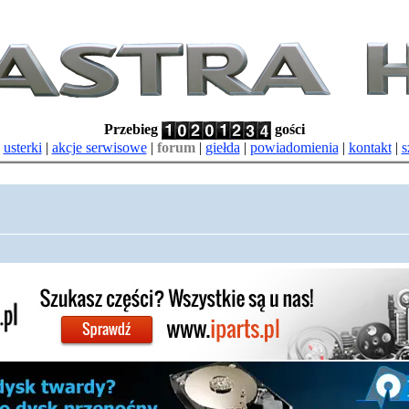
Przebieg
gości
|
usterki
|
akcje serwisowe
|
forum
|
giełda
|
powiadomienia
|
kontakt
|
s