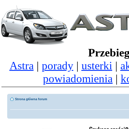
Przebie
Astra
|
porady
|
usterki
|
a
powiadomienia
|
k
Strona główna forum