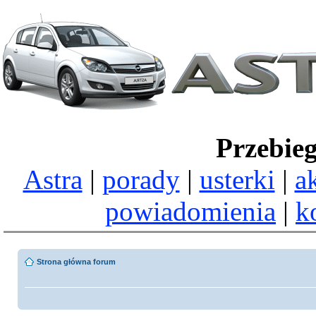
Przebie
Astra
|
porady
|
usterki
|
a
powiadomienia
|
k
Strona główna forum