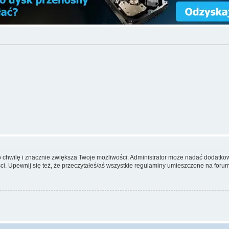
ko chwilę i znacznie zwiększa Twoje możliwości. Administrator może nadać dodatk
ci. Upewnij się też, że przeczytałeś/aś wszystkie regulaminy umieszczone na forum