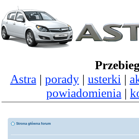
Przebie
Astra
|
porady
|
usterki
|
a
powiadomienia
|
k
Strona główna forum