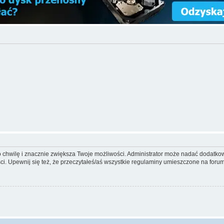
ko chwilę i znacznie zwiększa Twoje możliwości. Administrator może nadać dodatk
ci. Upewnij się też, że przeczytałeś/aś wszystkie regulaminy umieszczone na forum