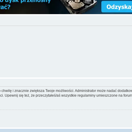
ko chwilę i znacznie zwiększa Twoje możliwości. Administrator może nadać dodatk
ci. Upewnij się też, że przeczytałeś/aś wszystkie regulaminy umieszczone na forum