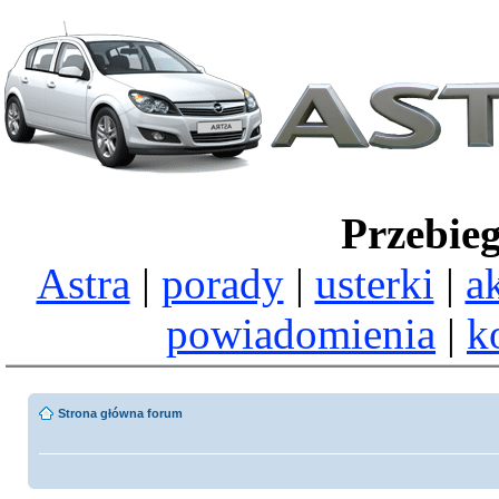
Przebie
Astra
|
porady
|
usterki
|
a
powiadomienia
|
k
Strona główna forum