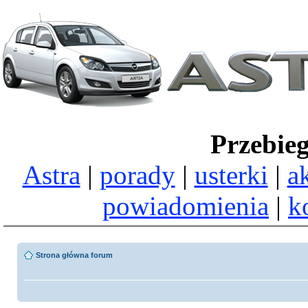
Przebie
Astra
|
porady
|
usterki
|
a
powiadomienia
|
k
Strona główna forum