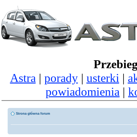
Przebie
Astra
|
porady
|
usterki
|
a
powiadomienia
|
k
Strona główna forum