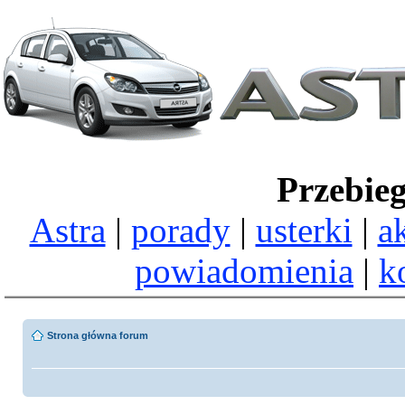
Przebie
Astra
|
porady
|
usterki
|
a
powiadomienia
|
k
Strona główna forum