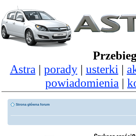
Przebie
Astra
|
porady
|
usterki
|
a
powiadomienia
|
k
Strona główna forum