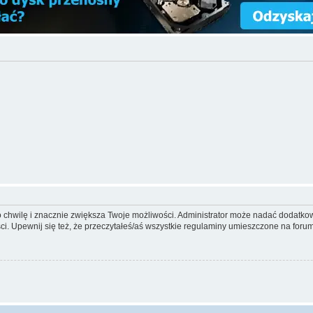
ko chwilę i znacznie zwiększa Twoje możliwości. Administrator może nadać dodatk
ci. Upewnij się też, że przeczytałeś/aś wszystkie regulaminy umieszczone na forum