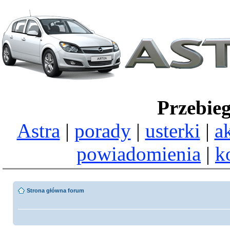
Przebie
Astra
|
porady
|
usterki
|
a
powiadomienia
|
k
Strona główna forum